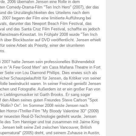
ürde. 2006 übernahm Jensen eine Rolle in dem
ten Comedy-Drama-Film "Ten Inch Hero" (2007), der das
und die Unzulänglichkeiten des Urteilens nach dem
 2007 begann der Film eine limitierte Aufführung bei
vals, darunter das Newport Beach Film Festival, das
val und das Santa Cruz Film Festival, schaffte es jedoch
Mainstream-Kinostart. Im Frühjahr 2008 wurde "Ten Inch
ch über Blockbuster auf DVD veröffentlicht. Jensen erhielt
ür seine Arbeit als Priestly, einer der skurrileren
ms.
i 2007 hatte Jensen sein professionelles Bühnendebüt
ffee in "A Few Good Men" am Casa Mañana Theatre in Fort
er Seite von Lou Diamond Phillips. Dies erwies sich als
reicher Schauspielauftritt für Jensen, da Kritiker von seiner
Rolle beeindruckt waren. In seiner Freizeit genießt Jensen
uchen und Fotografie. Außerdem ist er ein großer Fan von
n Lieblingsmusiker ist Garth Brooks. Er sang sogar
f den Alben seines guten Freundes Steve Carlson "Spot
 "Rollin? On". Im Sommer 2008 reiste Jensen nach
den Horror-/Thriller-Film "My Bloody Valentine 3D" (2009)
der neuesten Real-D-Technologie gedreht wurde. Jensen
olle des Tom Hanniger und trat zusammen mit Jaime King
. Jensen teilt seine Zeit zwischen Vancouver, British
upernatural" (2005) dreht, und seinem Zuhause in Austin,