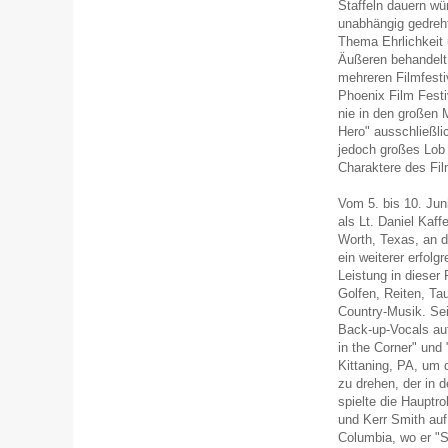
Staffeln dauern w
unabhängig gedreh
Thema Ehrlichkeit 
Äußeren behandelt.
mehreren Filmfesti
Phoenix Film Festi
nie in den großen 
Hero" ausschließli
jedoch großes Lob f
Charaktere des Fil
Vom 5. bis 10. Jun
als Lt. Daniel Ka
Worth, Texas, an d
ein weiterer erfolg
Leistung in dieser 
Golfen, Reiten, Ta
Country-Musik. Sei
Back-up-Vocals au
in the Corner" und
Kittaning, PA, um 
zu drehen, der in 
spielte die Hauptr
und Kerr Smith auf
Columbia, wo er "S