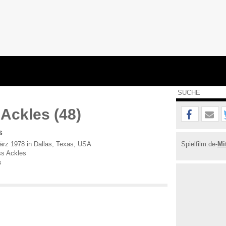
Ackles (48)
s
rz 1978 in Dallas, Texas, USA
Spielfilm.de-
Mi
s Ackles
s