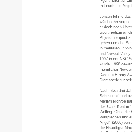
Agent, Michael Ein
mit nach Los Ange
Jensen lehnte das 
würden ihn vergesse
er doch noch Unter
Sportmedizin an de
Physiotherapeut zu
gehen und das Scha
in mehreren TV-Sho
und "Sweet Valley 
1997 in der NBC-Se
wurde. 1998 gewan
männlicher Newcom
Daytime Emmy Awar
Dramaserie für sein
Nach etwa drei Jah
Sehnsucht" und tra
Marilyn Monroe han
des Clark Kent in "
Welling. Ohne die 
Vorsprechen und erh
Angel" (2000) von 
der Hauptfigur Max