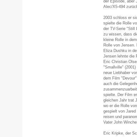
der Episode, aber 
Alec/X5-494 zurück
2003 schloss er s
spielte die Rolle 
der TV-Serie "Still
zu wissen, dass di
kleine Rolle in dem
Rolle von Jensen. 
Eliza Dushku in de
Jensen lehnte die 
Eric Christian Ols
"Smallville" (2001)
neue Liebhaber von
dem Film "Devour" 
auch die Gelegenhe
zusammenzuarbeiten
spielte. Der Film 
gleichen Jahr trat
wo er die Rolle vo
gespielt von Jared 
reisen und parano
Vater John Winches
Eric Kripke, der S