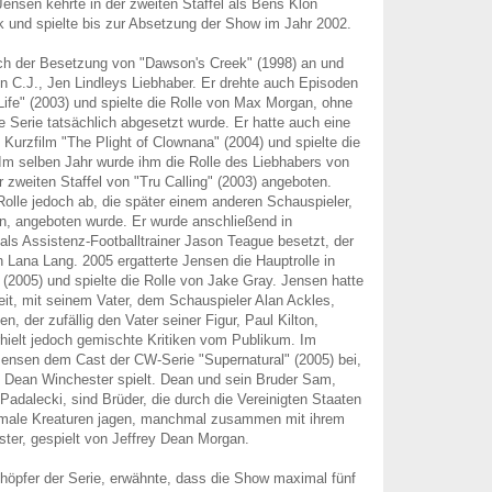
Jensen kehrte in der zweiten Staffel als Bens Klon
 und spielte bis zur Absetzung der Show im Jahr 2002.
ich der Besetzung von "Dawson's Creek" (1998) an und
von C.J., Jen Lindleys Liebhaber. Er drehte auch Episoden
 Life" (2003) und spielte die Rolle von Max Morgan, ohne
e Serie tatsächlich abgesetzt wurde. Er hatte auch eine
 Kurzfilm "The Plight of Clownana" (2004) und spielte die
Im selben Jahr wurde ihm die Rolle des Liebhabers von
r zweiten Staffel von "Tru Calling" (2003) angeboten.
Rolle jedoch ab, die später einem anderen Schauspieler,
en, angeboten wurde. Er wurde anschließend in
 als Assistenz-Footballtrainer Jason Teague besetzt, der
 Lana Lang. 2005 ergatterte Jensen die Hauptrolle in
(2005) und spielte die Rolle von Jake Gray. Jensen hatte
it, mit seinem Vater, dem Schauspieler Alan Ackles,
, der zufällig den Vater seiner Figur, Paul Kilton,
erhielt jedoch gemischte Kritiken vom Publikum. Im
 Jensen dem Cast der CW-Serie "Supernatural" (2005) bei,
n Dean Winchester spielt. Dean und sein Bruder Sam,
Padalecki, sind Brüder, die durch die Vereinigten Staaten
rmale Kreaturen jagen, manchmal zusammen mit ihrem
ter, gespielt von Jeffrey Dean Morgan.
chöpfer der Serie, erwähnte, dass die Show maximal fünf