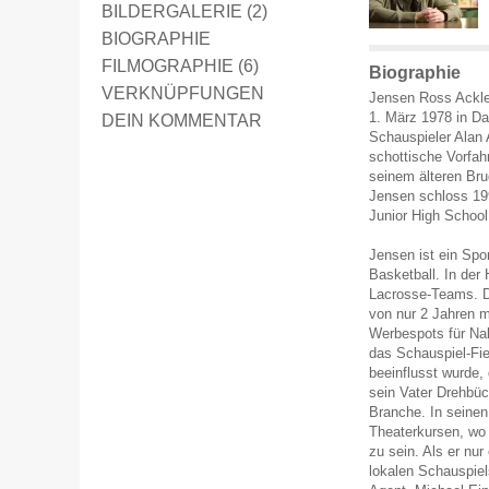
BILDERGALERIE (2)
BIOGRAPHIE
FILMOGRAPHIE (6)
Biographie
VERKNÜPFUNGEN
Jensen Ross Ackle
1. März 1978 in Da
DEIN KOMMENTAR
Schauspieler Alan 
schottische Vorfa
seinem älteren Br
Jensen schloss 19
Junior High School
Jensen ist ein Spor
Basketball. In der 
Lacrosse-Teams. De
von nur 2 Jahren m
Werbespots für Nab
das Schauspiel-Fie
beeinflusst wurde, 
sein Vater Drehbüch
Branche. In seinen
Theaterkursen, wo e
zu sein. Als er nur
lokalen Schauspie