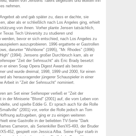
feld, waren von Jensens Talent begeistert und wollten ihn
les nehmen.
Angebot ab und gab später zu, dass er dachte, sie
n, aber als er schließlich nach Los Angeles ging, erhielt
stützung von ihnen. Vorher plante Jensen tatsächlich,
r Texas Tech University zu studieren und
 werden, bevor er sich entschied, nach Los Angeles zu
uspielern auszuprobieren. 1996 ergatterte er Gastrollen
ws, darunter "Wishbone" (1995), "Mr. Rhodes" (1996)
High" (1994). Jensens großer Durchbruch kam, als er
ifenoper "Zeit der Sehnsucht" als Eric Brady besetzt
n er einen Soap Opera Digest Award als bester
er und wurde dreimal, 1998, 1999 und 2000, für einen
d als herausragender jüngerer Schauspieler in einer
e Arbeit in "Zeit der Sehnsucht" nominiert.
ren am Set einer Seifenoper verließ er "Zeit der
t in der Miniserie "Blond" (2001) auf, die vom Leben von
delte, und spielte Eddie G. Er sprach auch für die Rolle
Smallville" (2001) vor, verlor die Rolle jedoch an Tom
Hoffnung aufzugeben, ging er zu einigen weiteren
ielt eine Gastrolle in der beliebten TV-Serie "Dark
James Cameron, als Serienkiller Ben/X5-493, der Bruder
/X5-452, gespielt von Jessica Alba. Seine Figur starb in