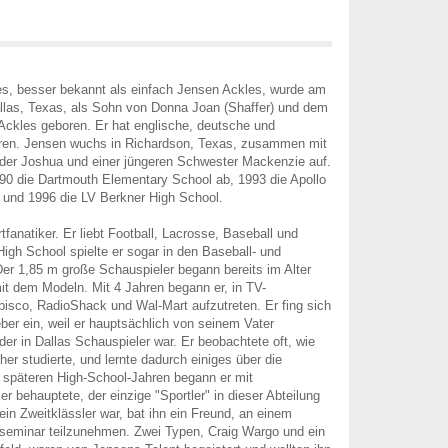
s, besser bekannt als einfach Jensen Ackles, wurde am
llas, Texas, als Sohn von Donna Joan (Shaffer) und dem
Ackles geboren. Er hat englische, deutsche und
hren. Jensen wuchs in Richardson, Texas, zusammen mit
uder Joshua und einer jüngeren Schwester Mackenzie auf.
90 die Dartmouth Elementary School ab, 1993 die Apollo
 und 1996 die LV Berkner High School.
tfanatiker. Er liebt Football, Lacrosse, Baseball und
High School spielte er sogar in den Baseball- und
r 1,85 m große Schauspieler begann bereits im Alter
it dem Modeln. Mit 4 Jahren begann er, in TV-
isco, RadioShack und Wal-Mart aufzutreten. Er fing sich
ber ein, weil er hauptsächlich von seinem Vater
der in Dallas Schauspieler war. Er beobachtete oft, wie
er studierte, und lernte dadurch einiges über die
 späteren High-School-Jahren begann er mit
r behauptete, der einzige "Sportler" in dieser Abteilung
 ein Zweitklässler war, bat ihn ein Freund, an einem
lseminar teilzunehmen. Zwei Typen, Craig Wargo und ein