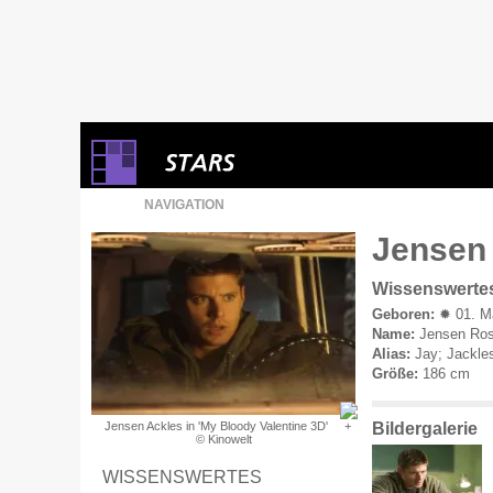
NAVIGATION
Jensen 
Wissenswerte
Geboren:
✹ 01. Mä
Name:
Jensen Ros
Alias:
Jay; Jackle
Größe:
186 cm
Bildergalerie
Jensen Ackles in 'My Bloody Valentine 3D'
© Kinowelt
WISSENSWERTES