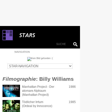
NAVIGATION
Filmographie
: Billy Williams
Manhattan Project - Der
1986
atomare Alptraum
(Manhattan Project)
Tödlicher Irrtum
1985
(Ordeal by Innocence)