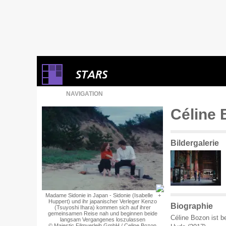
NAVIGATION
Céline
Bildergalerie
Madame Sidonie in Japan - Sidonie (Isabelle
Huppert) und ihr japanischer Verleger Kenzo
Biographie
(Tsuyoshi Ihara) kommen sich auf ihrer
gemeinsamen Reise nah und beginnen beide
Céline Bozon ist b
langsam Vergangenes loszulassen
© Majestic Filmverleih GmbH / Celine Bozon