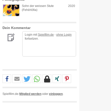
Sohn der weissen Stute
2020
(Fehérlófia)
Dein Kommentar
Login mit
Spielfilm.de
-
ohne Login
fortsetzen.
Spielfilm.de-
Mitglied werden
oder
einloggen
.