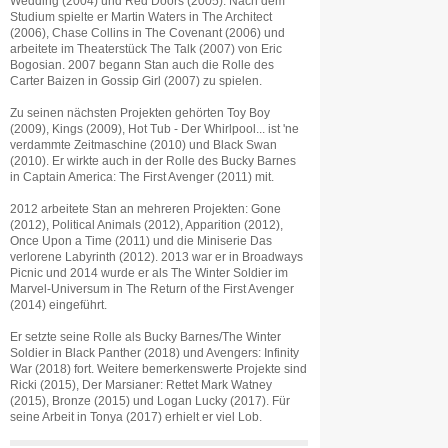
Wedding (2004) und Red Doors (2005). Nach dem
Studium spielte er Martin Waters in The Architect
(2006), Chase Collins in The Covenant (2006) und
arbeitete im Theaterstück The Talk (2007) von Eric
Bogosian. 2007 begann Stan auch die Rolle des
Carter Baizen in Gossip Girl (2007) zu spielen.
Zu seinen nächsten Projekten gehörten Toy Boy
(2009), Kings (2009), Hot Tub - Der Whirlpool... ist 'ne
verdammte Zeitmaschine (2010) und Black Swan
(2010). Er wirkte auch in der Rolle des Bucky Barnes
in Captain America: The First Avenger (2011) mit.
2012 arbeitete Stan an mehreren Projekten: Gone
(2012), Political Animals (2012), Apparition (2012),
Once Upon a Time (2011) und die Miniserie Das
verlorene Labyrinth (2012). 2013 war er in Broadways
Picnic und 2014 wurde er als The Winter Soldier im
Marvel-Universum in The Return of the First Avenger
(2014) eingeführt.
Er setzte seine Rolle als Bucky Barnes/The Winter
Soldier in Black Panther (2018) und Avengers: Infinity
War (2018) fort. Weitere bemerkenswerte Projekte sind
Ricki (2015), Der Marsianer: Rettet Mark Watney
(2015), Bronze (2015) und Logan Lucky (2017). Für
seine Arbeit in Tonya (2017) erhielt er viel Lob.