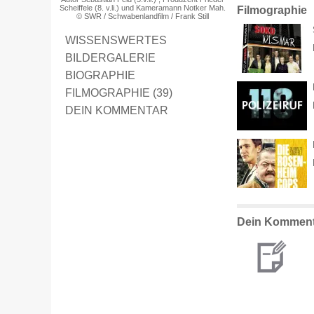
Scheiffele (8. v.li.) und Kameramann Notker Mah.
Filmographie
© SWR / Schwabenlandfilm / Frank Still
WISSENSWERTES
BILDERGALERIE
BIOGRAPHIE
FILMOGRAPHIE (39)
DEIN KOMMENTAR
Dein Komment