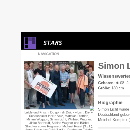
NAVIGATION
Simon L
Wissenswerte
Geboren:
✹ 08. Ju
Größe:
180 cm
Biographie
Simon Licht wurde
Laible und Frisch: Do goht dr Doig - v.l.n.r.: Die
Deutschland gebore
Schauspieler Heiko Volz, Matthias Dietrich,
Mirjam Woggon, Simon Licht, Winfried Wagner,
Meinhof Komplex (
Ulrike Barthruff, Sabine Wagner und Bärbel
Strecker sowie Regisseur Michael Rösel (3.v.li.),
Autor Sebastian Feld (5.v.li.) , Produzent Frieder