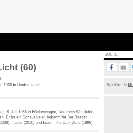
icht (60)
s
li 1966 in Deutschland
Spielfilm.de-
Mi
 am 8. Juli 1966 in Hückeswagen, Nordrhein-Westfalen,
n. Er ist ein Schauspieler, bekannt für Der Baader
2008), Hades (2010) und Lexx - The Dark Zone (1996).