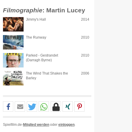
Filmographie
: Martin Lucey
Jimmy's Hall
2014
The Runway
2010
Parked - Gestrandet
2010
(Darragh Byrne)
The Wind That Shakes the
2006
Barley
Spielfilm.de-
Mitglied werden
oder
einloggen
.