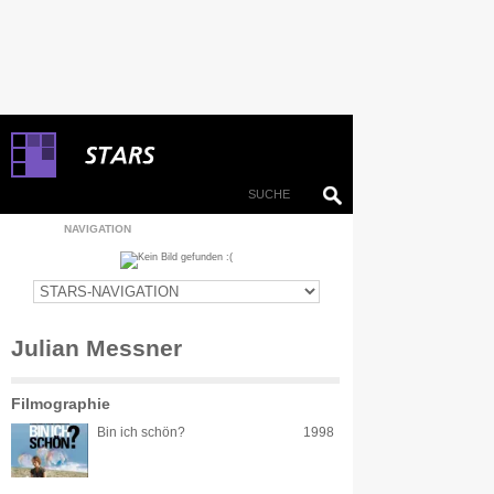
NAVIGATION
Julian Messner
Filmographie
Bin ich schön?
1998