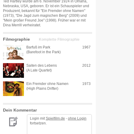
Ted Hartley wurde am 6. November 1924 in Omaha,
Nebraska, USA, geboren. Er ist ein Schauspieler und
Produzent, bekannt für "Ein Fremder ohne Namen"
(1973), "Die Jagd zum magischen Berg" (2009) und
"Mein großer Freund Joe" (1998). Früher war er mit
Dina Merrill verheiratet.
Filmographie
Komplette Filmographie
Barfuß im Park
1967
(Barefoot in the Park)
Saiten des Lebens
2012
(A Late Quartet)
Ein Fremder ohne Namen
1973
(High Plains Drifter)
Dein Kommentar
Login mit
Spielfilm.de
-
ohne Login
fortsetzen.