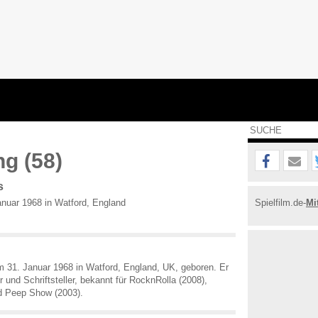
ng (58)
s
nuar 1968 in Watford, England
Spielfilm.de-
Mi
 31. Januar 1968 in Watford, England, UK, geboren. Er
r und Schriftsteller, bekannt für RocknRolla (2008),
d Peep Show (2003).