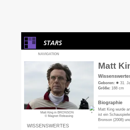
NAVIGATION
Matt Ki
Wissenswerte
Geboren:
✹ 31. Ja
Größe:
188 cm
Biographie
Matt King wurde am
Matt King in BRONSON
ist ein Schauspiele
© Magnet Releasing
Bronson (2008) un
WISSENSWERTES