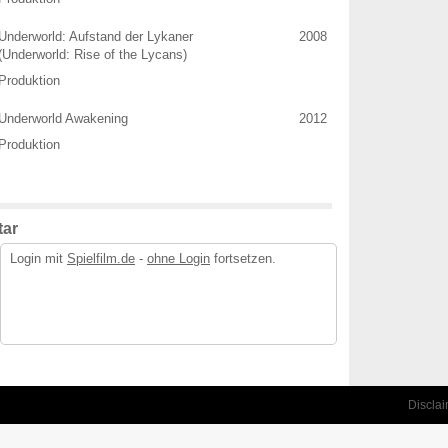
Underworld: Aufstand der Lykaner
2008
(Underworld: Rise of the Lycans)
Produktion
Underworld Awakening
2012
Produktion
ar
Login mit
Spielfilm.de
-
ohne Login
fortsetzen.
Discla