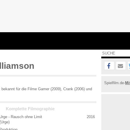
lliamson
Spielfilm.de-
Mi
t bekannt für die Filme Gamer (2009), Crank (2006) und
Komplette Filmographie
Urge - Rausch ohne Limit
2016
(Urge)
Produktion