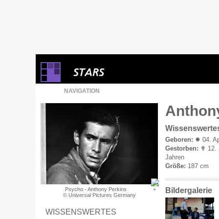
NAVIGATION
Anthony
Wissenswerte
Geboren:
✹ 04. Ap
Gestorben:
✟ 12. 
Jahren
Größe:
187 cm
Bildergalerie
Psycho - Anthony Perkins
© Universal Pictures Germany
WISSENSWERTES