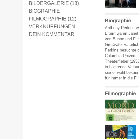
BILDERGALERIE (18)
BIOGRAPHIE
FILMOGRAPHIE (12)
Biographie
VERKNÜPFUNGEN
Anthony Perkins wu
Eltern waren Janet
DEIN KOMMENTAR
von Bühne und Film.
Großvater väterlic
Perkins besuchte d
Columbia Universit
Theaterfieber (195
in Lockende Versuc
seiner wohl bekann
für immer in die F
Filmographie