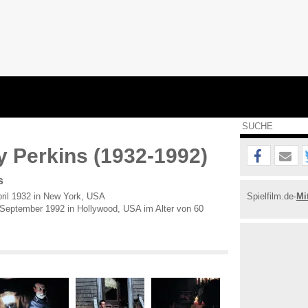
 Perkins (1932-1992)
s
ril 1932 in New York, USA
Spielfilm.de-
Mi
September 1992 in Hollywood, USA im Alter von 60