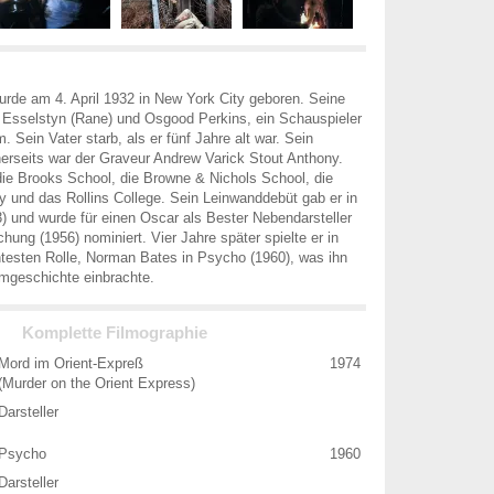
rde am 4. April 1932 in New York City geboren. Seine
 Esselstyn (Rane) und Osgood Perkins, ein Schauspieler
 Sein Vater starb, als er fünf Jahre alt war. Sein
herseits war der Graveur Andrew Varick Stout Anthony.
ie Brooks School, die Browne & Nichols School, die
y und das Rollins College. Sein Leinwanddebüt gab er in
3) und wurde für einen Oscar als Bester Nebendarsteller
hung (1956) nominiert. Vier Jahre später spielte er in
testen Rolle, Norman Bates in Psycho (1960), was ihn
ilmgeschichte einbrachte.
Komplette Filmographie
Mord im Orient-Expreß
1974
(Murder on the Orient Express)
Darsteller
Psycho
1960
Darsteller