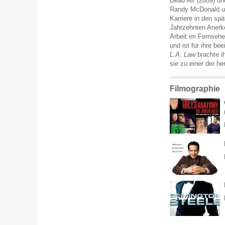
Dead Air
(2009) u
Randy McDonald un
Karriere in den sp
Jahrzehnten Anerken
Arbeit im Fernsehe
und ist für ihre b
L.A. Law
brachte i
sie zu einer der h
Filmographie