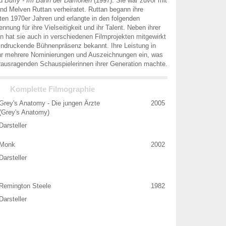
nd
Buffy - Im Bann der Dämonen
(1997). Sie war zuvor mit
d Melven Ruttan verheiratet. Ruttan begann ihre
äten 1970er Jahren und erlangte in den folgenden
nung für ihre Vielseitigkeit und ihr Talent. Neben ihrer
n hat sie auch in verschiedenen Filmprojekten mitgewirkt
eeindruckende Bühnenpräsenz bekannt. Ihre Leistung in
hr mehrere Nominierungen und Auszeichnungen ein, was
erausragenden Schauspielerinnen ihrer Generation machte.
Komplette Filmographie
Grey's Anatomy - Die jungen Ärzte
2005
(Grey's Anatomy)
Darsteller
Monk
2002
Darsteller
Remington Steele
1982
Darsteller