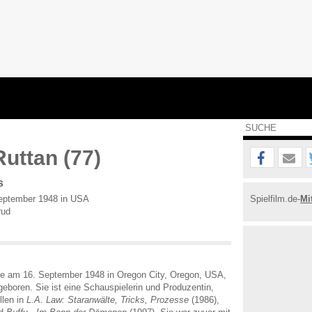
uttan (77)
s
eptember 1948 in USA
Spielfilm.de-
Mi
rud
e am 16. September 1948 in Oregon City, Oregon, USA,
eboren. Sie ist eine Schauspielerin und Produzentin,
llen in
L.A. Law: Staranwälte, Tricks, Prozesse
(1986),