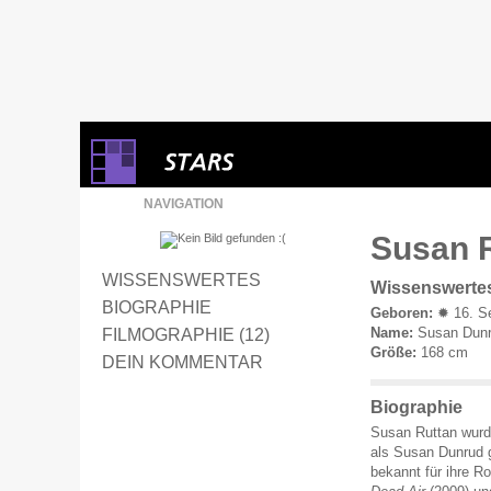
NAVIGATION
Susan R
WISSENSWERTES
Wissenswerte
BIOGRAPHIE
Geboren:
✹ 16. S
Name:
Susan Dun
FILMOGRAPHIE (12)
Größe:
168 cm
DEIN KOMMENTAR
Biographie
Susan Ruttan wurd
als Susan Dunrud g
bekannt für ihre Ro