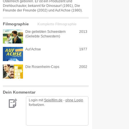
Österreich geboren. Er ist ein Produzent und
Drehbuchautor, bekannt für Dinosaur! (1991), Die
Freunde der Freunde (2002) und Auf Achse (1980).
Filmographie
Komplette Filmographie
Die geliebten Schwestern
2013
(Geliebte Schwestern)
Auf Achse
1977
Die Rosenheim-Cops
2002
Dein Kommentar
Login mit
Spielfilm.de
-
ohne Login
fortsetzen.