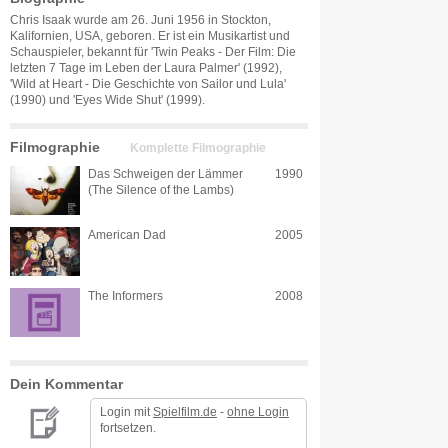
Chris Isaak wurde am 26. Juni 1956 in Stockton,
Kalifornien, USA, geboren. Er ist ein Musikartist und
Schauspieler, bekannt für 'Twin Peaks - Der Film: Die
letzten 7 Tage im Leben der Laura Palmer' (1992),
'Wild at Heart - Die Geschichte von Sailor und Lula'
(1990) und 'Eyes Wide Shut' (1999).
Filmographie
Komplette Filmographie
Das Schweigen der Lämmer
1990
(The Silence of the Lambs)
American Dad
2005
The Informers
2008
Dein Kommentar
Login mit
Spielfilm.de
-
ohne Login
fortsetzen.