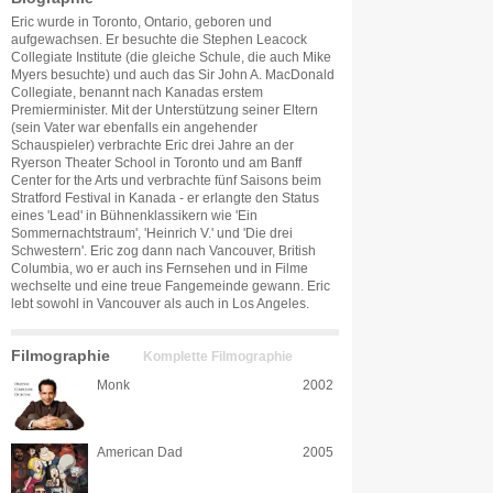
Eric wurde in Toronto, Ontario, geboren und
aufgewachsen. Er besuchte die Stephen Leacock
Collegiate Institute (die gleiche Schule, die auch Mike
Myers besuchte) und auch das Sir John A. MacDonald
Collegiate, benannt nach Kanadas erstem
Premierminister. Mit der Unterstützung seiner Eltern
(sein Vater war ebenfalls ein angehender
Schauspieler) verbrachte Eric drei Jahre an der
Ryerson Theater School in Toronto und am Banff
Center for the Arts und verbrachte fünf Saisons beim
Stratford Festival in Kanada - er erlangte den Status
eines 'Lead' in Bühnenklassikern wie 'Ein
Sommernachtstraum', 'Heinrich V.' und 'Die drei
Schwestern'. Eric zog dann nach Vancouver, British
Columbia, wo er auch ins Fernsehen und in Filme
wechselte und eine treue Fangemeinde gewann. Eric
lebt sowohl in Vancouver als auch in Los Angeles.
Filmographie
Komplette Filmographie
Monk
2002
American Dad
2005