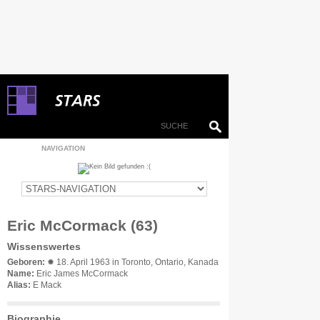
NAVIGATION
Eric McCormack (63)
Wissenswertes
Geboren:
✹ 18. April 1963 in Toronto, Ontario, Kanada
Name:
Eric James McCormack
Alias:
E Mack
Biographie