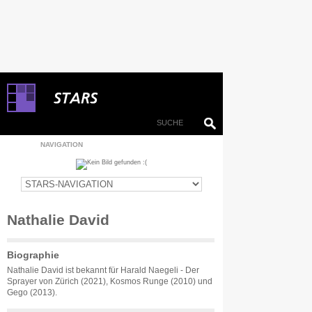
NAVIGATION
Nathalie David
Biographie
Nathalie David ist bekannt für Harald Naegeli - Der
Sprayer von Zürich (2021), Kosmos Runge (2010) und
Gego (2013).