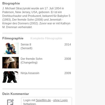
Biographie
J. Michael Straczynski wurde am 17. Juli 1954 in
Paterson, New Jersey, USA, geboren. Er ist ein
Drehbuchautor und Produzent, bekannt für Babylon 5
(1993), Der fremde Sohn (2008) und Jeremiah -
Krieger des Donners (2002). Zuvor war er mit Kathryn
M. Drennan verheiratet.
Filmographie
Komplette Filmographie
Sense 8
2014
(Sense8)
Der fremde Sohn
2008
(Changeling)
Ninja Assassin
2009
Dein Kommentar
Login mit
Spielfilm.de
-
ohne Login
fortsetzen.