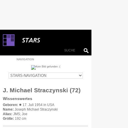
NAVIGATION
J. Michael Straczynski (72)
Wissenswertes
Geboren:
✹ 17. Juli 1954 in USA
Name:
Joseph Michael Straczynski
Alias:
JMS; Joe
Größe:
192 cm