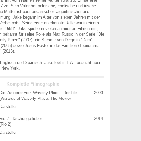
tammt vom Namen seiner Mutter Toranzo. Er hat eine
 Ava. Sein Vater hat polnische, englische und irische
e Mutter ist puertoricanischer, argentinischer und
mung. Jake begann im Alter von sieben Jahren mit der
Werbespots. Seine erste anerkannte Rolle war in einem
 1698". Jake spielte in vielen animierten Filmen mit,
em bekannt für seine Rolle als Max Russo in der Serie "Die
rly Place" (2007), die Stimme von Diego in "Dora"
 (2005) sowie Jesus Foster in der Familien-/Teendrama-
" (2013).
d Englisch und Spanisch. Jake lebt in L.A., besucht aber
n New York.
Komplette Filmographie
Die Zauberer vom Waverly Place - Der Film
2009
(Wizards of Waverly Place: The Movie)
Darsteller
Rio 2 - Dschungelfieber
2014
(Rio 2)
Darsteller