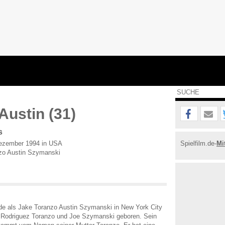
Austin (31)
s
ezember 1994 in USA
Spielfilm.de-
Mi
zo Austin Szymanski
de als Jake Toranzo Austin Szymanski in New York City
 Rodriguez Toranzo und Joe Szymanski geboren. Sein