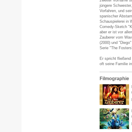
zweiter Vorname s
jüngere Schwester,
Vorfahren, und sein
spanischer Abstam
Schauspielerei in 
Comedy-Sketch "Kid
aber er ist vor all
Zauberer vom Wave
(2000) und "Diego"
Serie "The Fosters
Er spricht fließen
oft seine Familie i
Filmographie