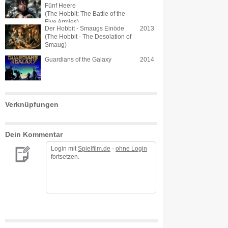
Fünf Heere
(The Hobbit: The Battle of the
Five Armies)
Der Hobbit - Smaugs Einöde
2013
(The Hobbit - The Desolation of
Smaug)
Guardians of the Galaxy
2014
Verknüpfungen
Dein Kommentar
Login mit
Spielfilm.de
-
ohne Login
fortsetzen.