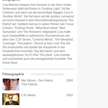
Lisa Brenner begann ihre Karriere in der New Yorker
Seifenoper-Welt mit Rollen in 'Guiding Light', 'All My
Children' und dann als die berüchtigte Maggie Cory in
'Another World'. Sie trat dann auf der großen Leinwand
als Anne Howard in dem Revolutionskriegsdrama 'The
Patriot' auf. Seitdem hat sie in vielen Filmen wie 'Cesar
Chavez', 'Finding Home', 'What Boys Want', 'Bad
Samaritan' und 'The Remains' mitgespielt. Lisa hatte
auch Gastauftritte in zahlreichen Fernsehshows wie
allen drei 'CSI'-Serien, 'Criminal Minds', 'The Mentalist',
'Leverage', 'Perception', 'Rizzoli & Isles' und 'The Ark'.
Sie produzierte und spielte die Hauptrolle in der
romantischen Komödie 'Say My Name' und dem
apokalyptischen Sci-Fi-Film 'The Deal'. Lisa schrieb
und inszenierte auch die preisgekrönte Komödie 'The
Good Guys'.
Filmographie
Komplette Filmographie
Mel Gibson - Der Patriot
2000
(The Patriot)
CSI: Miami
2002