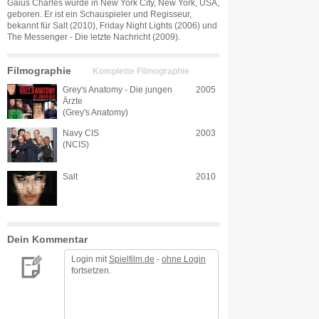
Gaius Charles wurde in New York City, New York, USA,
geboren. Er ist ein Schauspieler und Regisseur,
bekannt für Salt (2010), Friday Night Lights (2006) und
The Messenger - Die letzte Nachricht (2009).
Filmographie
Komplette Filmographie
Grey's Anatomy - Die jungen
2005
Ärzte
(Grey's Anatomy)
Navy CIS
2003
(NCIS)
Salt
2010
Dein Kommentar
Login mit
Spielfilm.de
-
ohne Login
fortsetzen.