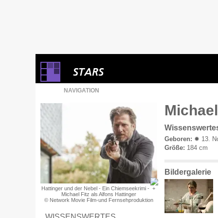
NAVIGATION
Michael 
Wissenswerte
Geboren:
✹ 13. No
Größe:
184 cm
Bildergalerie
Hattinger und der Nebel - Ein Chiemseekrimi -
Michael Fitz als Alfons Hattinger
© Network Movie Film-und Fernsehproduktion
WISSENSWERTES