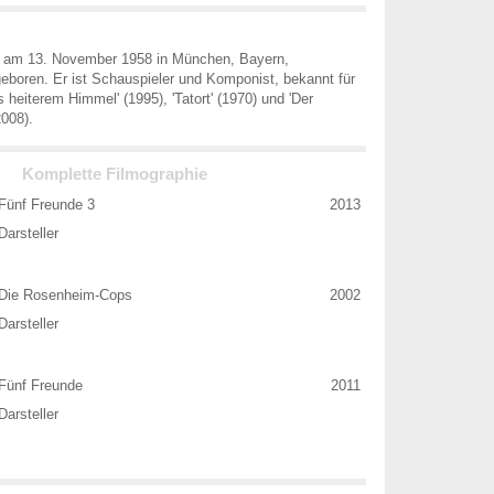
e am 13. November 1958 in München, Bayern,
boren. Er ist Schauspieler und Komponist, bekannt für
s heiterem Himmel' (1995), 'Tatort' (1970) und 'Der
008).
Komplette Filmographie
Fünf Freunde 3
2013
Darsteller
Die Rosenheim-Cops
2002
Darsteller
Fünf Freunde
2011
Darsteller