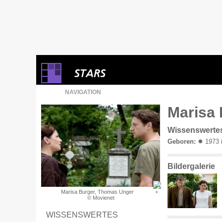
NAVIGATION
Marisa 
Wissenswerte
Geboren:
✹ 1973 i
Bildergalerie
Marisa Burger, Thomas Unger
© Movienet
WISSENSWERTES