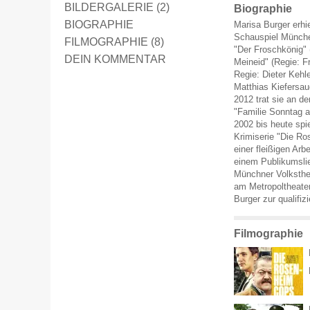
BILDERGALERIE (2)
Biographie
BIOGRAPHIE
Marisa Burger erhi
Schauspiel München
FILMOGRAPHIE (8)
"Der Froschkönig" 
DEIN KOMMENTAR
Meineid" (Regie: 
Regie: Dieter Kehl
Matthias Kiefersau
2012 trat sie an d
"Familie Sonntag a
2002 bis heute spie
Krimiserie "Die Ros
einer fleißigen Arb
einem Publikumslie
Münchner Volksthe
am Metropoltheater
Burger zur qualifiz
Filmographie