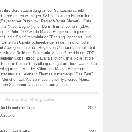
elt ihre Berufsausbildung an der Schauspielschule
. Ihre ersten wichtigen TV-Rollen waren Hauptrollen in
(Bayerischer Rundfunk, Regie: Werner Siebert), "Cafe
Franz Xaver Bogner) und "Dem Himmel so nah" (ZDF,
er). Im Jahr 2009 wurde Marisa Burger von Regisseur
er für die Spielfilmproduktion "Baching" gecastet, und
er Seite von Gisela Schneeberger in der Kinokomödie
uf Abwegen" unter der Regie von Ulli Baumann auf. Seit
lt sie die Rolle der Sekretärin Miriam Stockl in der ZDF-
enheim-Cops" (prod. Bavaria Fiction). Ihre Rolle ist die
eiterin mit frecher Einstellung und gutem Herz, was sie zu
bling macht. Auf der Bühne trat Marisa Burger am
ater und als Helene in Thomas Vinterbergs "Das Fest"
 München auf. Als sehr sportlicher Typ wurde Marisa
ierten Skilehrerin ausgebildet und andere.
Komplette Filmographie
Die Rosenheim-Cops
2002
Darsteller
Hubert und Staller
2011