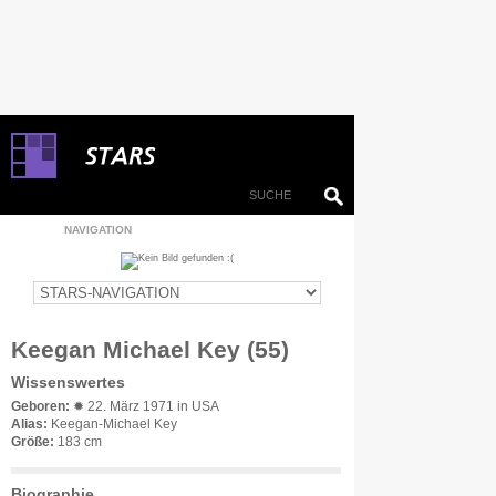
NAVIGATION
Keegan Michael Key (55)
Wissenswertes
Geboren:
✹ 22. März 1971 in USA
Alias:
Keegan-Michael Key
Größe:
183 cm
Biographie