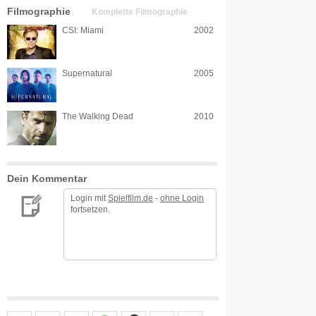
Filmographie
Komplette Filmographie
CSI: Miami
2002
Supernatural
2005
The Walking Dead
2010
Dein Kommentar
Login mit
Spielfilm.de
-
ohne Login
fortsetzen.