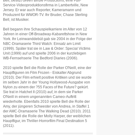
Bell, besitzt Green Birdie Productions, eine Full-
Service-Videoproduktionsfirma in Lambertville, New
Jersey. Er war auch Reporter, Kameramann und
Produzent für WWOR-TV. Ihr Bruder, Chase Sterling
Bell, ist Musiker.
Bell begann ihre Schauspielkarriere im Alter von 12
Jahren in einer Off-Broadway-Kabarettshow in New
York. Ihr Leinwanddebüt gab sie 2004 in der Folge der
NBC-Dramaserie Third Watch: Einsatz am Limit
(1999). Später trat sie in Law & Order: Special Victims
Unit (1999) auf und spielte 2006 in der kurzlebigen
WB-Fernsehserie The Bedford Diaries (2006).
2010 spielte Bell die Rolle der Parker O'Neill, eine der
Hauptfiguren im Film Frozen - Eiskalter Abgrund
(2010). Der Film erhielt positive Kritiken und sie wurde
im selben Jahr in der Young Hollywood-Ausgabe von
Nylon zu einem der ?55 Faces of the Future? gekürt.
Sie trat in Hatchet II (2010) auf, in dem sie Parker
O'Neill in einem ungenannten Cameo-Auftritt
wiederholte. Ebenfalls 2010 spielte Bell die Rolle der
Amy, der jüngeren Schwester von Andrea, in Staffel 1
der AMC-Dramaserie The Walking Dead (2010). 2011
spielte Bell die Rolle der Molly Harper, der weiblichen
Hauptfigur, im Thriller-Horrorfilm Final Destination 5
(2011).