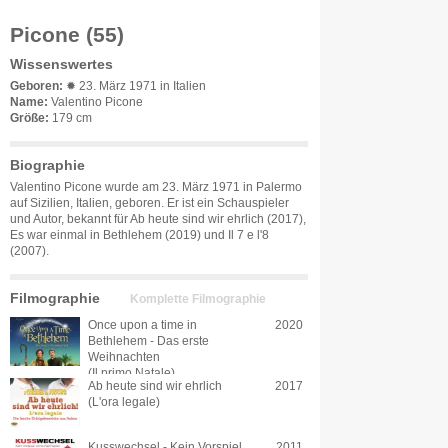
Picone (55)
Wissenswertes
Geboren:
✹ 23. März 1971 in Italien
Name:
Valentino Picone
Größe:
179 cm
Biographie
Valentino Picone wurde am 23. März 1971 in Palermo
auf Sizilien, Italien, geboren. Er ist ein Schauspieler
und Autor, bekannt für Ab heute sind wir ehrlich (2017),
Es war einmal in Bethlehem (2019) und Il 7 e l'8
(2007).
Filmographie
Komplette Filmographie
Once upon a time in
2020
Bethlehem - Das erste
Weihnachten
(Il primo Natale)
Ab heute sind wir ehrlich
2017
(L'ora legale)
Kusswechsel - Kein Vorspiel
2011