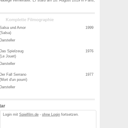
 Nadège verheiratet. Er starb am 28. August 2019 in Paris,
Komplette Filmographie
Salsa und Amor
1999
(Salsa)
Darsteller
Das Spielzeug
1976
(Le Jouet)
Darsteller
Der Fall Serrano
1977
(Mort d'un pourri)
Darsteller
ar
Login mit
Spielfilm.de
-
ohne Login
fortsetzen.