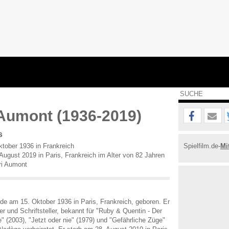
Aumont (1936-2019)
s
tober 1936 in Frankreich
Spielfilm.de-
Mi
ugust 2019 in Paris, Frankreich im Alter von 82 Jahren
ri Aumont
e am 15. Oktober 1936 in Paris, Frankreich, geboren. Er
r und Schriftsteller, bekannt für "Ruby & Quentin - Der
te" (2003), "Jetzt oder nie" (1979) und "Gefährliche Züge"