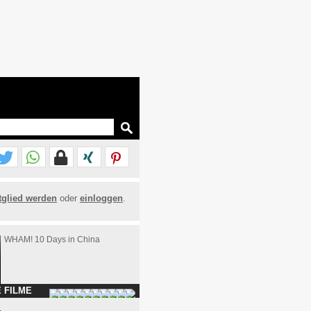
tglied werden
oder
einloggen
.
WHAM! 10 Days in China
 FILME