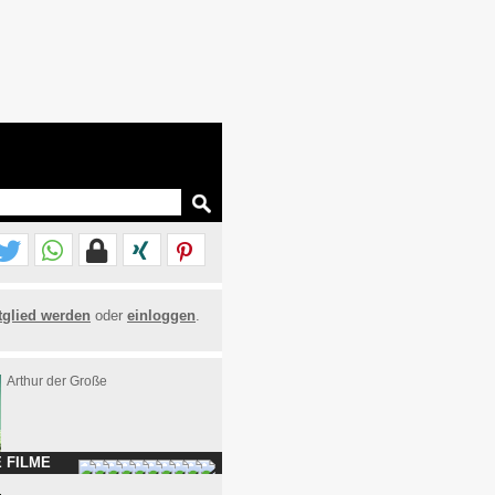
tglied werden
oder
einloggen
.
Arthur der Große
 FILME