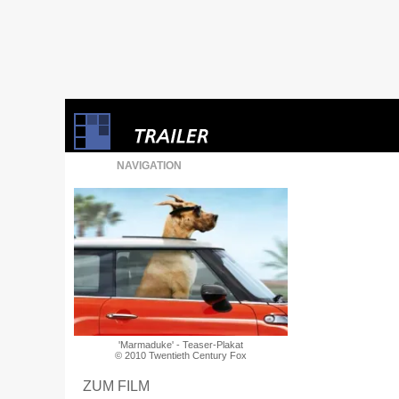
NAVIGATION
'Marmaduke' - Teaser-Plakat
© 2010 Twentieth Century Fox
ZUM FILM