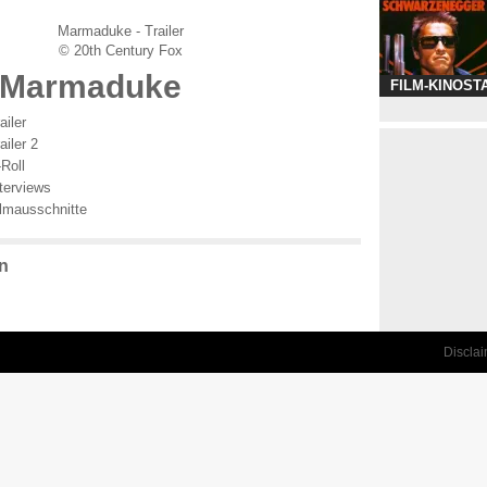
Marmaduke - Trailer
© 20th Century Fox
Marmaduke
FILM-KINOST
iler
iler 2
Roll
terviews
lmausschnitte
n
Discla