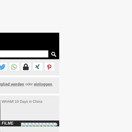
tglied werden
oder
einloggen
.
WHAM! 10 Days in China
 FILME