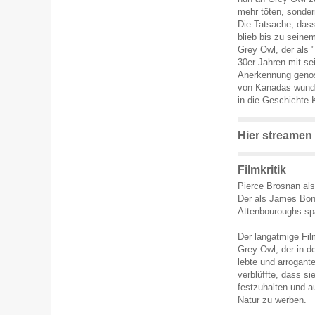
mehr töten, sonder
Die Tatsache, dass 
blieb bis zu seine
Grey Owl, der als 
30er Jahren mit se
Anerkennung genos
von Kanadas wunde
in die Geschichte
Hier streamen
Filmkritik
Pierce Brosnan als
Der als James Bon
Attenbouroughs sp
Der langatmige Fil
Grey Owl, der in d
lebte und arrogant
verblüffte, dass s
festzuhalten und au
Natur zu werben.