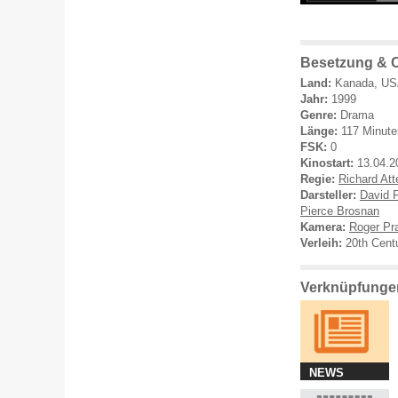
Besetzung & C
Land:
Kanada, U
Jahr:
1999
Genre:
Drama
Länge:
117 Minute
FSK:
0
Kinostart:
13.04.2
Regie:
Richard At
Darsteller:
David 
Pierce Brosnan
Kamera:
Roger Pra
Verleih:
20th Cent
Verknüpfungen
NEWS