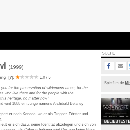
wl
(1999)
ung
[?]
:
1.0 / 5
Spielfilm.de-
Mi
 you for the preservation of wilderness areas, for the
res who live there and for the people with the
 this heritage, no matter how."
and wird 1888 ein Junge namens Archibald Belaney
riert er nach Kanada, wo er als Trapper, Förster und
t.
BELIEBTESTE
ießt er sich dazu, seine Identität abzulegen und sich von
 nennen - als Ojibway Indianer wird Owl nun keine Biber