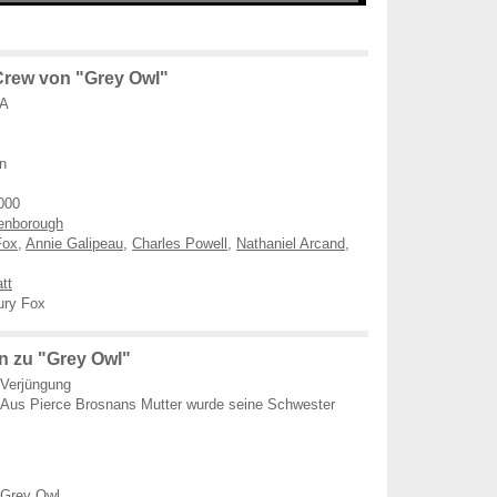
rew von "Grey Owl"
SA
n
000
tenborough
Fox
,
Annie Galipeau
,
Charles Powell
,
Nathaniel Arcand
,
tt
ury Fox
 zu "Grey Owl"
Verjüngung
Aus Pierce Brosnans Mutter wurde seine Schwester
Grey Owl