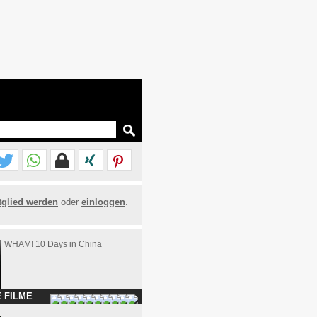
tglied werden
oder
einloggen
.
WHAM! 10 Days in China
 FILME