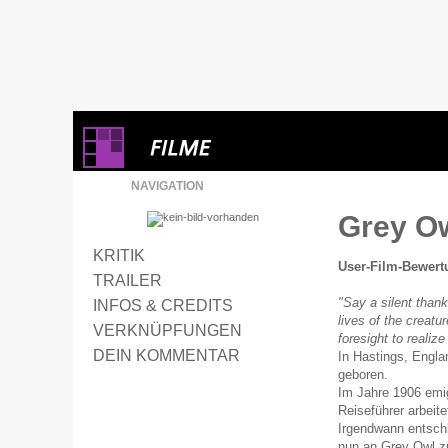
NAVIGATION
Grey O
KRITIK
User-Film-Bewert
TRAILER
"Say a silent thank
INFOS & CREDITS
lives of the creatu
VERKNÜPFUNGEN
foresight to realize
DEIN KOMMENTAR
In Hastings, Engl
geboren.
Im Jahre 1906 emig
Reiseführer arbeite
Irgendwann entschl
nun an Grey Owl zu