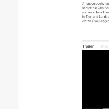
Attenbouroughs unb
schreit die Öko-Bo
vorhersehbare Han
in Tier- und Lands
ersten Öko-Krieger 
Trailer
Alle