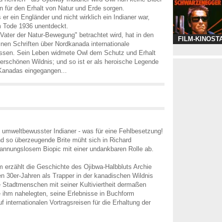
n für den Erhalt von Natur und Erde sorgen.
er ein Engländer und nicht wirklich ein Indianer war,
m Tode 1936 unentdeckt.
"Vater der Natur-Bewegung" betrachtet wird, hat in den
FILM-KINOST
inen Schriften über Nordkanada internationale
sen. Sein Leben widmete Owl dem Schutz und Erhalt
rschönen Wildnis; und so ist er als heroische Legende
 Kanadas eingegangen...
 umweltbewusster Indianer - was für eine Fehlbesetzung!
d so überzeugende Brite müht sich in Richard
annungslosem Biopic mit einer undankbaren Rolle ab.
m erzählt die Geschichte des Ojibwa-Halbbluts Archie
en 30er-Jahren als Trapper in der kanadischen Wildnis
e Stadtmenschen mit seiner Kultiviertheit dermaßen
ie ihm nahelegten, seine Erlebnisse in Buchform
f internationalen Vortragsreisen für die Erhaltung der