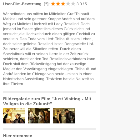
User-Film-Bewertung
[?]
:
3.0 / 5
Wir befinden uns mitten im Mittelalter. Graf Thibault
Malfete und sein getreuer Knappe André sind auf dem
Weg zu Malfetes Hochzeit mit Lady Rosalind. Doch
jemand im Staate gönnt ihm dieses Glück nicht und
versucht, die Hochzeit durch einen giftigen Cocktail zu
vereiteln. Das Ende vom Lied: Thibault ist am Leben,
doch seine geliebte Rosalind ist tot. Der gewiefte Hof-
Zauberer will die Situation retten. Durch einen
Spezialtrunk will er seinen Herrn in der Zeit zurück
schicken, damit er den Tod Rosalinds verhindern kann.
Doch statt dem Rückwärstgang hat der zauselige
Magier den Vorwärtsgang eingeschlagen. Thibault und
André landen im Chicago von heute - mitten in einer
historischen Ausstellung. Trotzdem hat die Neuzeit so
ihre Tücken.
Bildergalerie zum Film "Just Visiting - Mit
Vollgas in die Zukunft"
Hier streamen