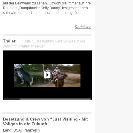
auf der Leinwand zu sehen. Obwohl sie immer auf ihre
Rolle als „Dumpfbacke Kelly Bundy“ festgeschrieben
sein wird und dort immer noch am besten gefiel.
Redaktion
Trailer
Alle "Just Visiting - Mit Vollgas in die
Zukunft"-Trailer anzeigen
Besetzung & Crew von "Just Visiting - Mit
Vollgas in die Zukunft"
Land:
USA, Frankreich