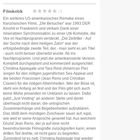
Filmkritik
/ 5
Ein weiteres US-amerikanisches Remake eines
französischen Films. „Die Besucher“ war 1993 DER
Kinohit in Frankreich und verkam Dank einer
miserablen Synchronisation zu einer Ulk-Komödie, die
Vox im Nachtprogramm versteckt. „Die Zeitritter - Auf
der Suche nach dem heiligen Zahn“ war der
erfolgsbedingte zweite Teil, der - man sieht es am Titel
- auch nicht besser übersetzt wurde. Ab ins
Nachtprogramm. Und jetzt die amerikanisierte Version.
Komplett durchgeplant und kommerziell ausgerichtet:
Christina Applegate und Tara Reid (American Pie)
sorgen für den nötigen jugendlichen Sex-Appeal und
die beiden Franzosen (Jean Reno und Christian
Clavier) für die nötigen Albernheiten. Wer der Böse ist,
steht von Anfang an fest und der Film gibt sich auch
keine Mühe jemanden im Unklaren zu lassen. Dafür
patzt „Just Visiting“ an anderer Stelle und denkt
überhaupt nicht daran, die unlogischen
Zusammenhänge und Begebenheiten aufzuklären.
Das stößt dem mündigen Zuschauer sauer auf, egal,
wie weit er seine Ansprüche gesenkt hat. Aus welchem
Grund Jean Reno, der ja auf eine recht
beeindruckende Filmografie zurückgreifen kann, einen
dritten Teil drehte, ist nicht ganz zu begreifen.
Zumindest ist es nett, Christina Applegate mal wieder