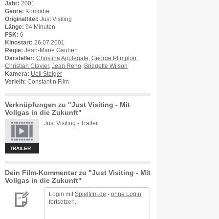
Jahr:
2001
Genre:
Komödie
Originaltitel:
Just Visiting
Länge:
94 Minuten
FSK:
6
Kinostart:
26.07.2001
Regie:
Jean-Marie Gaubert
Darsteller:
Christina Applegate
,
George Plimpton
,
Christian Clavier
,
Jean Reno
,
Bridgette Wilson
Kamera:
Ueli Steiger
Verleih:
Constantin Film
Verknüpfungen zu "Just Visiting - Mit
Vollgas in die Zukunft"
Just Visiting - Trailer
TRAILER
Dein Film-Kommentar zu "Just Visiting - Mit
Vollgas in die Zukunft"
Login mit
Spielfilm.de
-
ohne Login
fortsetzen.