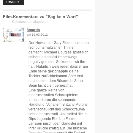
TRAILER
Film-Kommentare zu "Sag kein Wort"
Kommentar abgeben
8martin
am 15.03.2012
Der Newcomer Gary Fleder hat einen
recht unterhaltsamen Thriller
gemacht. Michael Douglas spielt sich
selber und das ist keineswegs
negativ gemeint. So kennen wir ihn
halt. Natürlich weiß jeder, dass er am
Ende seine gekidnappte kleine
Tochter zurückbekommt. Aber erst
nachdem er dem Bösewicht Sean
Bean tüchtig eingeheizt hat.
Eine ganze Reihe von
eindrucksvollen Schauspielern
transportieren die spannende
Handlung. Vor allem Brittany Murphy
veranschaulicht das Schocktrauma
sehr eindrucksvoll. Und selbst die in
Gips liegende Ehefrau Famke
Janssen mischt den Gangster mit
ihrer Krücke kräftig auf. Die hübsche
Jennifer Esposito vertritt die Polizei,