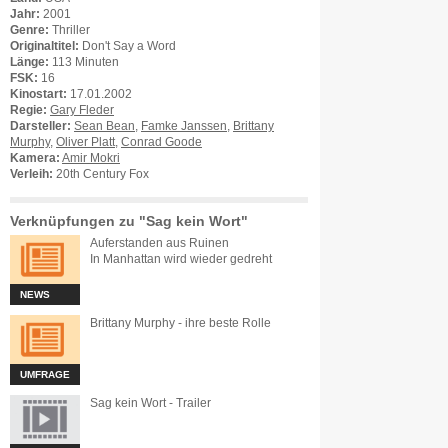
Jahr:
2001
Genre:
Thriller
Originaltitel:
Don't Say a Word
Länge:
113 Minuten
FSK:
16
Kinostart:
17.01.2002
Regie:
Gary Fleder
Darsteller:
Sean Bean
,
Famke Janssen
,
Brittany
Murphy
,
Oliver Platt
,
Conrad Goode
Kamera:
Amir Mokri
Verleih:
20th Century Fox
Verknüpfungen zu "Sag kein Wort"
Auferstanden aus Ruinen
In Manhattan wird wieder gedreht
NEWS
Brittany Murphy - ihre beste Rolle
UMFRAGE
Sag kein Wort - Trailer