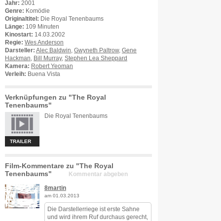
Jahr:
2001
Genre:
Komödie
Originaltitel:
Die Royal Tenenbaums
Länge:
109 Minuten
Kinostart:
14.03.2002
Regie:
Wes Anderson
Darsteller:
Alec Baldwin
,
Gwyneth Paltrow
,
Gene
Hackman
,
Bill Murray
,
Stephen Lea Sheppard
Kamera:
Robert Yeoman
Verleih:
Buena Vista
Verknüpfungen zu "The Royal
Tenenbaums"
Die Royal Tenenbaums
TRAILER
Film-Kommentare zu "The Royal
Tenenbaums"
Kommentar abgeben
8martin
am 01.03.2013
Die Darstellerriege ist erste Sahne
und wird ihrem Ruf durchaus gerecht,