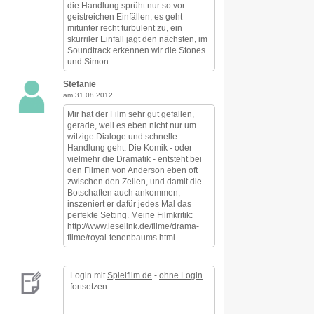
die Handlung sprüht nur so vor
geistreichen Einfällen, es geht
mitunter recht turbulent zu, ein
skurriler Einfall jagt den nächsten, im
Soundtrack erkennen wir die Stones
und Simon
Stefanie
am 31.08.2012
Mir hat der Film sehr gut gefallen,
gerade, weil es eben nicht nur um
witzige Dialoge und schnelle
Handlung geht. Die Komik - oder
vielmehr die Dramatik - entsteht bei
den Filmen von Anderson eben oft
zwischen den Zeilen, und damit die
Botschaften auch ankommen,
inszeniert er dafür jedes Mal das
perfekte Setting. Meine Filmkritik:
http://www.leselink.de/filme/drama-
filme/royal-tenenbaums.html
Login mit
Spielfilm.de
-
ohne Login
fortsetzen.