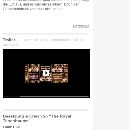
die Luft aus, und es wird etwas albern. Doch den
Gesamteindruck kann das nicht trüben.
Redaktion
Trailer
Alle "The Royal Tenenbaums"-Trailer
anzeigen
Besetzung & Crew von "The Royal
Tenenbaums"
Land:
USA