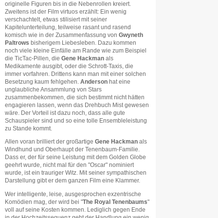
originelle Figuren bis in die Nebenrollen kreiert.
Zweitens ist der Film virtuos erzählt: Ein wenig
verschachtelt, etwas stilisiert mit seiner
Kapitelunterteilung, teilweise rasant und rasend
komisch wie in der Zusammenfassung von
Gwyneth
Paltrows
bisherigem Liebesleben. Dazu kommen
noch viele kleine Einfälle am Rande wie zum Beispiel
die TicTac-Pillen, die
Gene Hackman
als
Medikamente ausgibt, oder die Schrott-Taxis, die
immer vorfahren. Drittens kann man mit einer solchen
Besetzung kaum fehlgehen.
Anderson
hat eine
unglaubliche Ansammlung von Stars
zusammenbekommen, die sich bestimmt nicht hätten
engagieren lassen, wenn das Drehbuch Mist gewesen
wäre. Der Vorteil ist dazu noch, dass alle gute
Schauspieler sind und so eine tolle Ensembleleistung
zu Stande kommt.
Allen voran brilliert der großartige
Gene Hackman
als
Windhund und Oberhaupt der Tenenbaum-Familie.
Dass er, der für seine Leistung mit dem Golden Globe
geehrt wurde, nicht mal für den "Oscar" nominiert
wurde, ist ein trauriger Witz. Mit seiner sympathischen
Darstellung gibt er dem ganzen Film eine Klammer.
Wer intelligente, leise, ausgesprochen exzentrische
Komödien mag, der wird bei "
The Royal Tenenbaums
"
voll auf seine Kosten kommen. Lediglich gegen Ende
in der Hochzeitssequenz geht der Handlung ein wenig