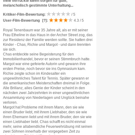
viele verrückte Ideen sorgen für gute,
melancholisch gestimmte Unterhaltung...
Kritiker-Film-Bewertung:
/ 5
User-Film-Bewertung
[?]
:
4.3 / 5
Royal Tenenbaum war 35 Jahre alt, als er mit seiner
Frau Etheline in das Haus in der Archer Street zog, das
zur Residenz der Familie werden sollte. Sie hatten drei
Kinder - Chas, Richie und Margot - und dann trennten
sie sich.
Chas entdeckte seine Begeisterung für den
Immobilienhandel, bevor er seinen Stimmbruch hatte.
Margot war eine gefeierte Autorin und gewann ihre
ersten Preise, noch bevor sie ins Gymnasium kam.
Richie zeigte schon im Kindesalter ein
ungewöhnliches Talent für Tennis. Später gewann er
die amerikanischen Meisterschaften dreimal in Folge.
Alle Brillanz, alles Genie der Kinder scheint in den
nächsten zwei Jahrzehnten in einer ungewöhnlichen
Ansammlung von Niederlagen und Unglück beinahe
verloren.
Margot hat Probleme mit ihrem Mann, den sie wie
einen Bruder liebt, mit ihrem Liebhaber, den sie wie
ihren Ehemann liebt und mit ihrem Bruder, den sie wie
einen Liebhaber liebt. Chas schafft es nicht einmal
mehr, seine allabendliche Feuerwehrübung mit seinen
zwei Söhnen innerhalb der vorgegeben Zeit zu