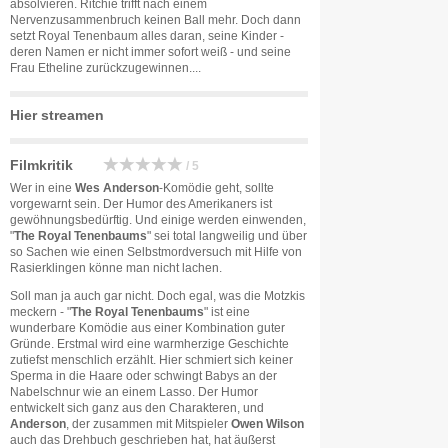
absolvieren. Ritchie trifft nach einem
Nervenzusammenbruch keinen Ball mehr. Doch dann
setzt Royal Tenenbaum alles daran, seine Kinder -
deren Namen er nicht immer sofort weiß - und seine
Frau Etheline zurückzugewinnen....
Hier streamen
Filmkritik
/ 5
Wer in eine
Wes Anderson
-Komödie geht, sollte
vorgewarnt sein. Der Humor des Amerikaners ist
gewöhnungsbedürftig. Und einige werden einwenden,
"
The Royal Tenenbaums
" sei total langweilig und über
so Sachen wie einen Selbstmordversuch mit Hilfe von
Rasierklingen könne man nicht lachen.
Soll man ja auch gar nicht. Doch egal, was die Motzkis
meckern - "
The Royal Tenenbaums
" ist eine
wunderbare Komödie aus einer Kombination guter
Gründe. Erstmal wird eine warmherzige Geschichte
zutiefst menschlich erzählt. Hier schmiert sich keiner
Sperma in die Haare oder schwingt Babys an der
Nabelschnur wie an einem Lasso. Der Humor
entwickelt sich ganz aus den Charakteren, und
Anderson
, der zusammen mit Mitspieler
Owen Wilson
auch das Drehbuch geschrieben hat, hat äußerst