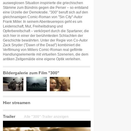
ausweglosen Situation inspirierte die griechischen
Stämme zum Bündnis gegen die Perser – so entstand
eine Urzelle der Demokratie. "300" beruft sich auf den
gleichnamigen Comic-Roman von "Sin City"-Autor
Frank Miller. In seinem Abenteuerepos geht es um
Leidenschaft, Mut, Freiheitsdrang und
Opferbereitschaft – verkörpert durch die Spartaner, die
sich hier in einer der berühmtesten Schlachten der
Geschichte bewährten. Unter der Regie von Co-Autor
Zack Snyder ("Dawn of the Dead") kombiniert die
Verfilmung von Millers Comic-Roman real gefilmte
Handlungselemente mit virtuellen Szenerien, die dem
antiken Zeitgemälde eine eigene Optik verleihen.
Bildergalerie zum Film "300"
Hier streamen
Trailer
Alle "300"-Trailer anzeigen