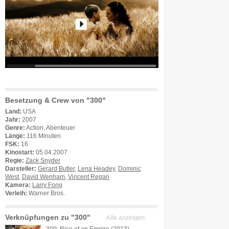
Besetzung & Crew von "300"
Land:
USA
Jahr:
2007
Genre:
Action, Abenteuer
Länge:
116 Minuten
FSK:
16
Kinostart:
05.04.2007
Regie:
Zack Snyder
Darsteller:
Gerard Butler
,
Lena Headey
,
Dominic
West
,
David Wenham
,
Vincent Regan
Kamera:
Larry Fong
Verleih:
Warner Bros.
Verknüpfungen zu "300"
Alle anzeigen