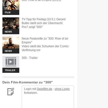
300: Rise of an Empire (2013)
FILM
TV-Tipp für Freitag (10.5.): Gerard
Butler stellt sich der Übermacht
Pro7 zeigt "300"
NEWS
Neue Featurette zu "300: Rise of an
Empire"
Video stellt die Schurken der Comic-
Verfilmung vor
NEWS
300 - Trailer
TRAILER
Dein Film-Kommentar zu "300"
Login mit
Spielfilm.de
-
ohne Login
fortsetzen.