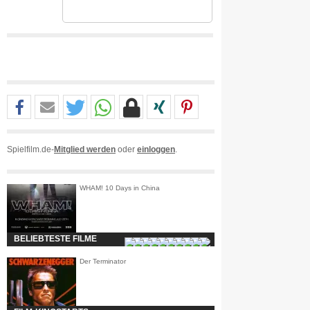
Spielfilm.de-
Mitglied werden
oder
einloggen
.
WHAM! 10 Days in China
BELIEBTESTE FILME
Der Terminator