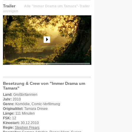
Trailer
Alle "Immer Drama um Tamara"-Trailer
anzeigen
Besetzung & Crew von "Immer Drama um
Tamara"
Land:
Großbritannien
Jahr:
2010
Genre:
Komödie, Comic-Verfilmung
Originaltitel:
Tamara Drewe
Länge:
111 Minuten
FSK:
12
Kinostart:
30.12.2010
Regie:
Stephen Frears