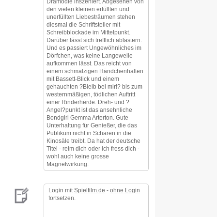
Dramödie inszeniert. Abgesehen von
den vielen kleinen erfüllten und
unerfüllten Liebesträumen stehen
diesmal die Schriftsteller mit
Schreibblockade im Mittelpunkt.
Darüber lässt sich trefflich ablästern.
Und es passiert Ungewöhnliches im
Dörfchen, was keine Langeweile
aufkommen lässt. Das reicht von
einem schmalzigen Händchenhalten
mit Bassett-Blick und einem
gehauchten ?Bleib bei mir!? bis zum
westernmäßigen, tödlichen Auftritt
einer Rinderherde. Dreh- und ?
Angel?punkt ist das ansehnliche
Bondgirl Gemma Arterton. Gute
Unterhaltung für Genießer, die das
Publikum nicht in Scharen in die
Kinosäle treibt. Da hat der deutsche
Titel - reim dich oder ich fress dich -
wohl auch keine grosse
Magnetwirkung.
Login mit
Spielfilm.de
-
ohne Login
fortsetzen.