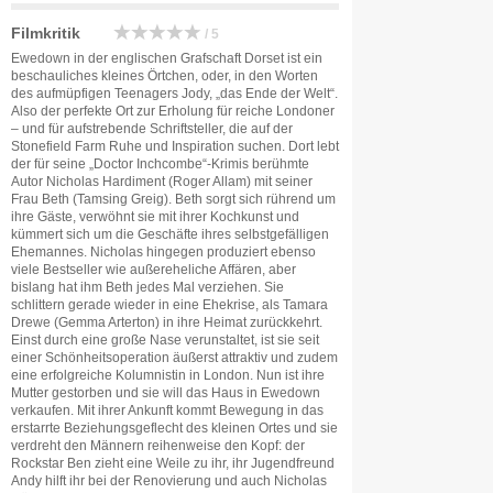
Filmkritik
/ 5
Ewedown in der englischen Grafschaft Dorset ist ein
beschauliches kleines Örtchen, oder, in den Worten
des aufmüpfigen Teenagers Jody, „das Ende der Welt“.
Also der perfekte Ort zur Erholung für reiche Londoner
– und für aufstrebende Schriftsteller, die auf der
Stonefield Farm Ruhe und Inspiration suchen. Dort lebt
der für seine „Doctor Inchcombe“-Krimis berühmte
Autor Nicholas Hardiment (Roger Allam) mit seiner
Frau Beth (Tamsing Greig). Beth sorgt sich rührend um
ihre Gäste, verwöhnt sie mit ihrer Kochkunst und
kümmert sich um die Geschäfte ihres selbstgefälligen
Ehemannes. Nicholas hingegen produziert ebenso
viele Bestseller wie außereheliche Affären, aber
bislang hat ihm Beth jedes Mal verziehen. Sie
schlittern gerade wieder in eine Ehekrise, als Tamara
Drewe (Gemma Arterton) in ihre Heimat zurückkehrt.
Einst durch eine große Nase verunstaltet, ist sie seit
einer Schönheitsoperation äußerst attraktiv und zudem
eine erfolgreiche Kolumnistin in London. Nun ist ihre
Mutter gestorben und sie will das Haus in Ewedown
verkaufen. Mit ihrer Ankunft kommt Bewegung in das
erstarrte Beziehungsgeflecht des kleinen Ortes und sie
verdreht den Männern reihenweise den Kopf: der
Rockstar Ben zieht eine Weile zu ihr, ihr Jugendfreund
Andy hilft ihr bei der Renovierung und auch Nicholas