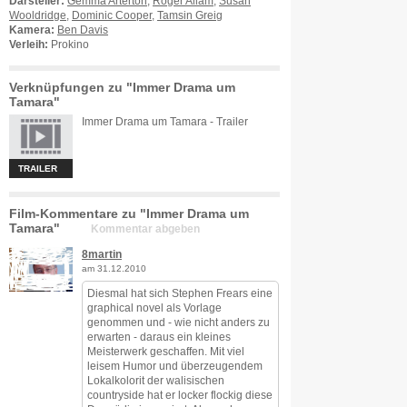
Darsteller:
Gemma Arterton
,
Roger Allam
,
Susan
Wooldridge
,
Dominic Cooper
,
Tamsin Greig
Kamera:
Ben Davis
Verleih:
Prokino
Verknüpfungen zu "Immer Drama um
Tamara"
Immer Drama um Tamara - Trailer
TRAILER
Film-Kommentare zu "Immer Drama um
Tamara"
Kommentar abgeben
8martin
am 31.12.2010
Diesmal hat sich Stephen Frears eine
graphical novel als Vorlage
genommen und - wie nicht anders zu
erwarten - daraus ein kleines
Meisterwerk geschaffen. Mit viel
leisem Humor und überzeugendem
Lokalkolorit der walisischen
countryside hat er locker flockig diese