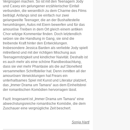
Vergnügen machen. So ist mit den Teenagern Jody
und Casey ein gelungener erzählerischer Einfall
verbunden, die wesentlich zu dem Charme des Films
beiträgt. Anfangs sind sie einfach nur zwei
gelangweilte Teenager, die an der Bushaltestelle
herumhängen, Autos mit Eiern bewerfen und für das
amouröse Treiben in dem Ort gleich einem antiken
Chor witzige Kommentar finden. Doch letztendlich
setzen sie die Handlung in Gang, sie sind die
treibende Kraft hinter den Entwicklungen.
Insbesondere Jessica Barden als verliebte Jody spielt
mitreißend und mit der richtigen Mischung aus
Teenagerrotzigkeit und kindlicher Naivität. Deshalb ist
es auch mehr als eine schöne Randbeobachtung,
dass sie viel mehr Phantasie als die auf Stonefield
versammelten Schriftsteller hat. Denn inmitten all der
amourösen Verwicklungen hat Frears ein
unterhaltsames Spiel mit Kunst und Literatur platziert,
das „Immer Drama um Tamara“ aus dem Einheitsbrei
der romantischen Komödien hervorragen lässt.
Fazit: Insgesamt ist „Immer Drama um Tamara“ eine
abwechslungsreiche romantische Komödie, die dem
Zuschauer eine vergnügliche Zeit beschert.
Sonja Hartl