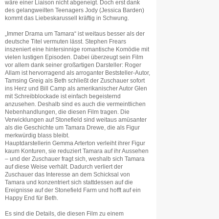
wäre einer Liaison nicht abgeneigt. Doch erst dank
des gelangweilten Teenagers Jody (Jessica Barden)
kommt das Liebeskarussell kräftig in Schwung.
„Immer Drama um Tamara“ ist weitaus besser als der
deutsche Titel vermuten lässt. Stephen Frears
inszeniert eine hintersinnige romantische Komödie mit
vielen lustigen Episoden. Dabei überzeugt sein Film
vor allem dank seiner großartigen Darsteller: Roger
Allam ist hervorragend als arroganter Beststeller-Autor,
Tamsing Greig als Beth schließt der Zuschauer sofort
ins Herz und Bill Camp als amerikanischer Autor Glen
mit Schreibblockade ist einfach begeisternd
anzusehen. Deshalb sind es auch die vermeintlichen
Nebenhandlungen, die diesen Film tragen. Die
Verwicklungen auf Stonefield sind weitaus amüsanter
als die Geschichte um Tamara Drewe, die als Figur
merkwürdig blass bleibt.
Hauptdarstellerin Gemma Arterton verleiht ihrer Figur
kaum Konturen, sie reduziert Tamara auf ihr Aussehen
– und der Zuschauer fragt sich, weshalb sich Tamara
auf diese Weise verhält. Dadurch verliert der
Zuschauer das Interesse an dem Schicksal von
Tamara und konzentriert sich stattdessen auf die
Ereignisse auf der Stonefield Farm und hofft auf ein
Happy End für Beth.
Es sind die Details, die diesen Film zu einem