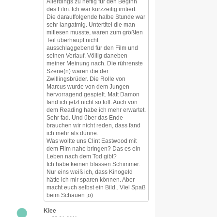
Allerdings zu heftig für den Beginn
des Film. Ich war kurzzeitig irritiert.
Die darauffolgende halbe Stunde war
sehr langatmig. Untertitel die man
mitlesen musste, waren zum größten
Teil überhaupt nicht
ausschlaggebend für den Film und
seinen Verlauf. Völlig daneben
meiner Meinung nach. Die rührenste
Szene(n) waren die der
Zwillingsbrüder. Die Rolle von
Marcus wurde von dem Jungen
hervorragend gespielt. Matt Damon
fand ich jetzt nicht so toll. Auch von
dem Reading habe ich mehr erwartet.
Sehr fad. Und über das Ende
brauchen wir nicht reden, dass fand
ich mehr als dünne.
Was wollte uns Clint Eastwood mit
dem Film nahe bringen? Das es ein
Leben nach dem Tod gibt?
Ich habe keinen blassen Schimmer.
Nur eins weiß ich, dass Kinogeld
hätte ich mir sparen können. Aber
macht euch selbst ein Bild.. Viel Spaß
beim Schauen ;o)
Klee