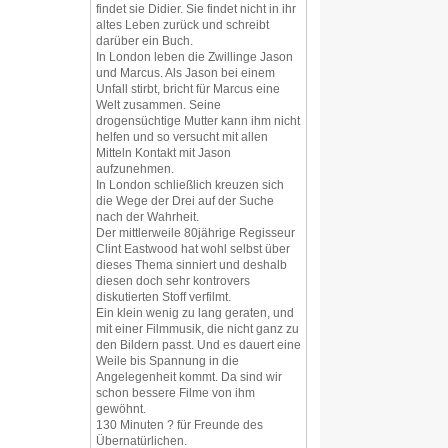
findet sie Didier. Sie findet nicht in ihr
altes Leben zurück und schreibt
darüber ein Buch.
In London leben die Zwillinge Jason
und Marcus. Als Jason bei einem
Unfall stirbt, bricht für Marcus eine
Welt zusammen. Seine
drogensüchtige Mutter kann ihm nicht
helfen und so versucht mit allen
Mitteln Kontakt mit Jason
aufzunehmen.
In London schließlich kreuzen sich
die Wege der Drei auf der Suche
nach der Wahrheit.
Der mittlerweile 80jährige Regisseur
Clint Eastwood hat wohl selbst über
dieses Thema sinniert und deshalb
diesen doch sehr kontrovers
diskutierten Stoff verfilmt.
Ein klein wenig zu lang geraten, und
mit einer Filmmusik, die nicht ganz zu
den Bildern passt. Und es dauert eine
Weile bis Spannung in die
Angelegenheit kommt. Da sind wir
schon bessere Filme von ihm
gewöhnt.
130 Minuten ? für Freunde des
Übernatürlichen.