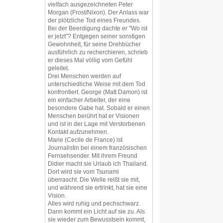
vielfach ausgezeichneten Peter
Morgan (Frost/Nixon). Der Anlass war
der plötzliche Tod eines Freundes.
Bei der Beerdigung dachte er "Wo ist
er jetzt"? Entgegen seiner sonstigen
Gewohnheit, für seine Drehbücher
ausführlich zu recherchieren, schrieb
er dieses Mal völlig vom Gefühl
geleitet.
Drei Menschen werden auf
unterschiedliche Weise mit dem Tod
konfrontiert. George (Matt Damon) ist
ein einfacher Arbeiter, der eine
besondere Gabe hat. Sobald er einen
Menschen berührt hat er Visionen
und ist in der Lage mit Verstorbenen
Kontakt aufzunehmen.
Marie (Cecile de France) ist
Journalistin bei einem französischen
Fernsehsender. Mit ihrem Freund
Didier macht sie Urlaub ich Thailand.
Dort wird sie vom Tsunami
überrascht. Die Welle reißt sie mit,
und während sie ertrinkt, hat sie eine
Vision.
Alles wird ruhig und pechschwarz.
Dann kommt ein Licht auf sie zu. Als
sie wieder zum Bewusstsein kommt,