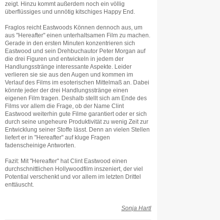
zeigt. Hinzu kommt außerdem noch ein völlig
überflüssiges und unnötig kitschiges Happy End.
Fraglos reicht Eastwoods Können dennoch aus, um
aus "Hereafter" einen unterhaltsamen Film zu machen.
Gerade in den ersten Minuten konzentrieren sich
Eastwood und sein Drehbuchautor Peter Morgan auf
die drei Figuren und entwickeln in jedem der
Handlungsstränge interessante Aspekte. Leider
verlieren sie sie aus den Augen und kommen im
Verlauf des Films im esoterischen Mittelmaß an. Dabei
könnte jeder der drei Handlungsstränge einen
eigenen Film tragen. Deshalb stellt sich am Ende des
Films vor allem die Frage, ob der Name Clint
Eastwood weiterhin gute Filme garantiert oder er sich
durch seine ungeheure Produktivität zu wenig Zeit zur
Entwicklung seiner Stoffe lässt. Denn an vielen Stellen
liefert er in "Hereafter" auf kluge Fragen
fadenscheinige Antworten.
Fazit: Mit "Hereafter" hat Clint Eastwood einen
durchschnittlichen Hollywoodfilm inszeniert, der viel
Potential verschenkt und vor allem im letzten Drittel
enttäuscht.
Sonja Hartl