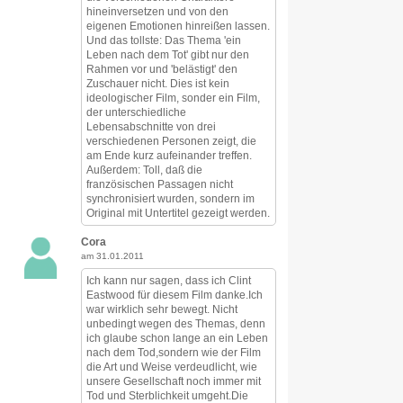
hineinversetzen und von den
eigenen Emotionen hinreißen lassen.
Und das tollste: Das Thema 'ein
Leben nach dem Tot' gibt nur den
Rahmen vor und 'belästigt' den
Zuschauer nicht. Dies ist kein
ideologischer Film, sonder ein Film,
der unterschiedliche
Lebensabschnitte von drei
verschiedenen Personen zeigt, die
am Ende kurz aufeinander treffen.
Außerdem: Toll, daß die
französischen Passagen nicht
synchronisiert wurden, sondern im
Original mit Untertitel gezeigt werden.
Cora
am 31.01.2011
Ich kann nur sagen, dass ich Clint
Eastwood für diesem Film danke.Ich
war wirklich sehr bewegt. Nicht
unbedingt wegen des Themas, denn
ich glaube schon lange an ein Leben
nach dem Tod,sondern wie der Film
die Art und Weise verdeudlicht, wie
unsere Gesellschaft noch immer mit
Tod und Sterblichkeit umgeht.Die