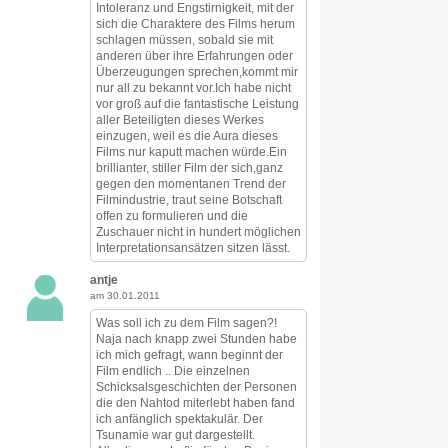
Intoleranz und Engstirnigkeit, mit der
sich die Charaktere des Films herum
schlagen müssen, sobald sie mit
anderen über ihre Erfahrungen oder
Überzeugungen sprechen,kommt mir
nur all zu bekannt vor.Ich habe nicht
vor groß auf die fantastische Leistung
aller Beteiligten dieses Werkes
einzugen, weil es die Aura dieses
Films nur kaputt machen würde.Ein
brillianter, stiller Film der sich,ganz
gegen den momentanen Trend der
Filmindustrie, traut seine Botschaft
offen zu formulieren und die
Zuschauer nicht in hundert möglichen
Interpretationsansätzen sitzen lässt.
antje
am 30.01.2011
Was soll ich zu dem Film sagen?!
Naja nach knapp zwei Stunden habe
ich mich gefragt, wann beginnt der
Film endlich .. Die einzelnen
Schicksalsgeschichten der Personen
die den Nahtod miterlebt haben fand
ich anfänglich spektakulär. Der
Tsunamie war gut dargestellt.