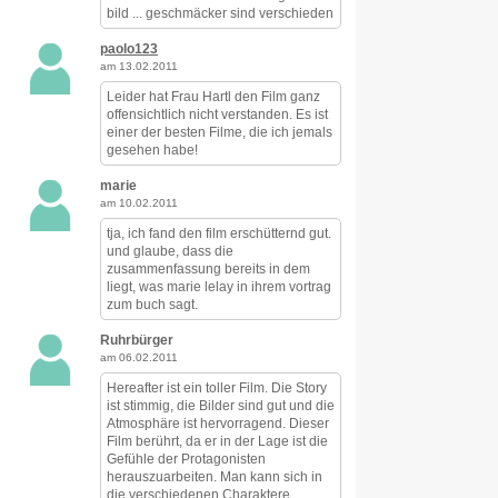
bild ... geschmäcker sind verschieden
paolo123
am 13.02.2011
Leider hat Frau Hartl den Film ganz
offensichtlich nicht verstanden. Es ist
einer der besten Filme, die ich jemals
gesehen habe!
marie
am 10.02.2011
tja, ich fand den film erschütternd gut.
und glaube, dass die
zusammenfassung bereits in dem
liegt, was marie lelay in ihrem vortrag
zum buch sagt.
Ruhrbürger
am 06.02.2011
Hereafter ist ein toller Film. Die Story
ist stimmig, die Bilder sind gut und die
Atmosphäre ist hervorragend. Dieser
Film berührt, da er in der Lage ist die
Gefühle der Protagonisten
herauszuarbeiten. Man kann sich in
die verschiedenen Charaktere