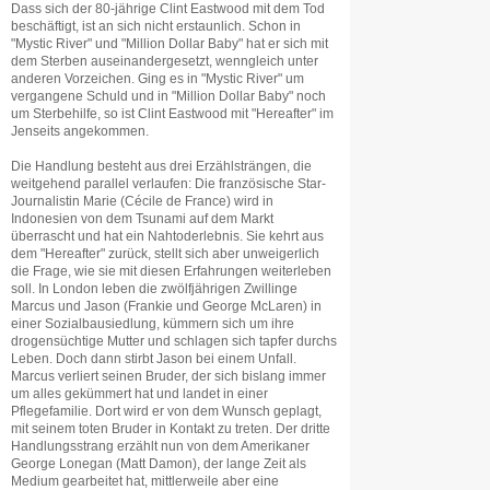
Dass sich der 80-jährige Clint Eastwood mit dem Tod
beschäftigt, ist an sich nicht erstaunlich. Schon in
"Mystic River" und "Million Dollar Baby" hat er sich mit
dem Sterben auseinandergesetzt, wenngleich unter
anderen Vorzeichen. Ging es in "Mystic River" um
vergangene Schuld und in "Million Dollar Baby" noch
um Sterbehilfe, so ist Clint Eastwood mit "Hereafter" im
Jenseits angekommen.
Die Handlung besteht aus drei Erzählsträngen, die
weitgehend parallel verlaufen: Die französische Star-
Journalistin Marie (Cécile de France) wird in
Indonesien von dem Tsunami auf dem Markt
überrascht und hat ein Nahtoderlebnis. Sie kehrt aus
dem "Hereafter" zurück, stellt sich aber unweigerlich
die Frage, wie sie mit diesen Erfahrungen weiterleben
soll. In London leben die zwölfjährigen Zwillinge
Marcus und Jason (Frankie und George McLaren) in
einer Sozialbausiedlung, kümmern sich um ihre
drogensüchtige Mutter und schlagen sich tapfer durchs
Leben. Doch dann stirbt Jason bei einem Unfall.
Marcus verliert seinen Bruder, der sich bislang immer
um alles gekümmert hat und landet in einer
Pflegefamilie. Dort wird er von dem Wunsch geplagt,
mit seinem toten Bruder in Kontakt zu treten. Der dritte
Handlungsstrang erzählt nun von dem Amerikaner
George Lonegan (Matt Damon), der lange Zeit als
Medium gearbeitet hat, mittlerweile aber eine