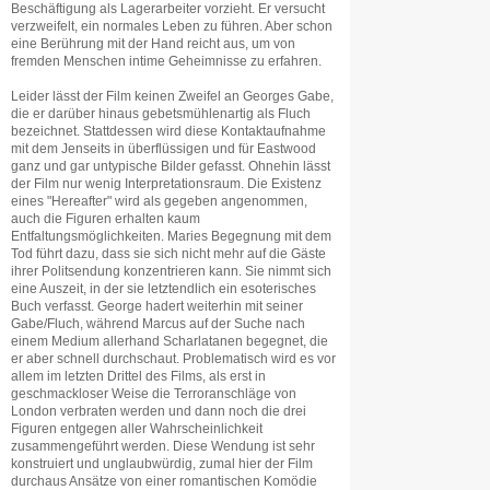
Beschäftigung als Lagerarbeiter vorzieht. Er versucht
verzweifelt, ein normales Leben zu führen. Aber schon
eine Berührung mit der Hand reicht aus, um von
fremden Menschen intime Geheimnisse zu erfahren.
Leider lässt der Film keinen Zweifel an Georges Gabe,
die er darüber hinaus gebetsmühlenartig als Fluch
bezeichnet. Stattdessen wird diese Kontaktaufnahme
mit dem Jenseits in überflüssigen und für Eastwood
ganz und gar untypische Bilder gefasst. Ohnehin lässt
der Film nur wenig Interpretationsraum. Die Existenz
eines "Hereafter" wird als gegeben angenommen,
auch die Figuren erhalten kaum
Entfaltungsmöglichkeiten. Maries Begegnung mit dem
Tod führt dazu, dass sie sich nicht mehr auf die Gäste
ihrer Politsendung konzentrieren kann. Sie nimmt sich
eine Auszeit, in der sie letztendlich ein esoterisches
Buch verfasst. George hadert weiterhin mit seiner
Gabe/Fluch, während Marcus auf der Suche nach
einem Medium allerhand Scharlatanen begegnet, die
er aber schnell durchschaut. Problematisch wird es vor
allem im letzten Drittel des Films, als erst in
geschmackloser Weise die Terroranschläge von
London verbraten werden und dann noch die drei
Figuren entgegen aller Wahrscheinlichkeit
zusammengeführt werden. Diese Wendung ist sehr
konstruiert und unglaubwürdig, zumal hier der Film
durchaus Ansätze von einer romantischen Komödie