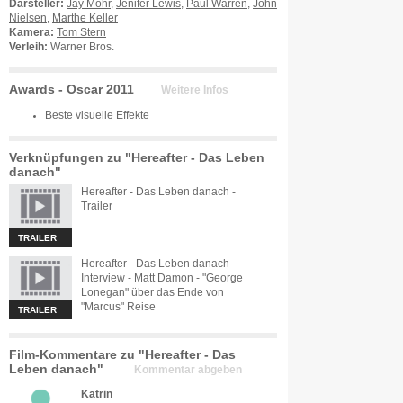
Darsteller:
Jay Mohr
,
Jenifer Lewis
,
Paul Warren
,
John
Nielsen
,
Marthe Keller
Kamera:
Tom Stern
Verleih:
Warner Bros.
Awards - Oscar 2011
Weitere Infos
Beste visuelle Effekte
Verknüpfungen zu "Hereafter - Das Leben
danach"
Hereafter - Das Leben danach -
Trailer
TRAILER
Hereafter - Das Leben danach -
Interview - Matt Damon - "George
Lonegan" über das Ende von
"Marcus" Reise
TRAILER
Film-Kommentare zu "Hereafter - Das
Leben danach"
Kommentar abgeben
Katrin