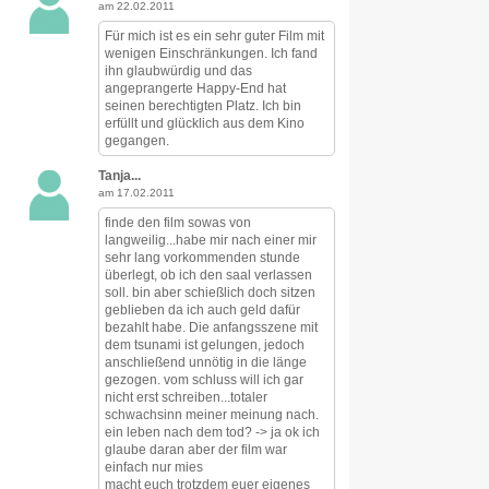
am 22.02.2011
Für mich ist es ein sehr guter Film mit
wenigen Einschränkungen. Ich fand
ihn glaubwürdig und das
angeprangerte Happy-End hat
seinen berechtigten Platz. Ich bin
erfüllt und glücklich aus dem Kino
gegangen.
Tanja...
am 17.02.2011
finde den film sowas von
langweilig...habe mir nach einer mir
sehr lang vorkommenden stunde
überlegt, ob ich den saal verlassen
soll. bin aber schießlich doch sitzen
geblieben da ich auch geld dafür
bezahlt habe. Die anfangsszene mit
dem tsunami ist gelungen, jedoch
anschließend unnötig in die länge
gezogen. vom schluss will ich gar
nicht erst schreiben...totaler
schwachsinn meiner meinung nach.
ein leben nach dem tod? -> ja ok ich
glaube daran aber der film war
einfach nur mies
macht euch trotzdem euer eigenes