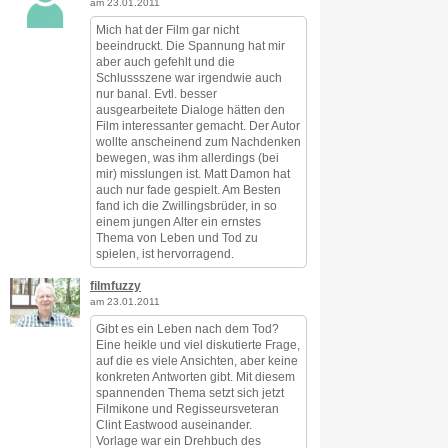
am 23.01.2011
Mich hat der Film gar nicht
beeindruckt. Die Spannung hat mir
aber auch gefehlt und die
Schlussszene war irgendwie auch
nur banal. Evtl. besser
ausgearbeitete Dialoge hätten den
Film interessanter gemacht. Der Autor
wollte anscheinend zum Nachdenken
bewegen, was ihm allerdings (bei
mir) misslungen ist. Matt Damon hat
auch nur fade gespielt. Am Besten
fand ich die Zwillingsbrüder, in so
einem jungen Alter ein ernstes
Thema von Leben und Tod zu
spielen, ist hervorragend.
filmfuzzy
am 23.01.2011
Gibt es ein Leben nach dem Tod?
Eine heikle und viel diskutierte Frage,
auf die es viele Ansichten, aber keine
konkreten Antworten gibt. Mit diesem
spannenden Thema setzt sich jetzt
Filmikone und Regisseursveteran
Clint Eastwood auseinander.
Vorlage war ein Drehbuch des