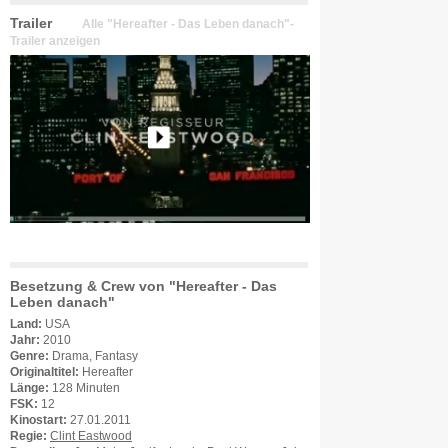
Trailer
Alle "Hereafter - Das Leben danach"-
Trailer anzeigen
Besetzung & Crew von "Hereafter - Das
Leben danach"
Land:
USA
Jahr:
2010
Genre:
Drama, Fantasy
Originaltitel:
Hereafter
Länge:
128 Minuten
FSK:
12
Kinostart:
27.01.2011
Regie:
Clint Eastwood