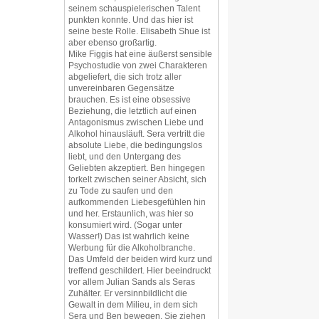
seinem schauspielerischen Talent
punkten konnte. Und das hier ist
seine beste Rolle. Elisabeth Shue ist
aber ebenso großartig.
Mike Figgis hat eine äußerst sensible
Psychostudie von zwei Charakteren
abgeliefert, die sich trotz aller
unvereinbaren Gegensätze
brauchen. Es ist eine obsessive
Beziehung, die letztlich auf einen
Antagonismus zwischen Liebe und
Alkohol hinausläuft. Sera vertritt die
absolute Liebe, die bedingungslos
liebt, und den Untergang des
Geliebten akzeptiert. Ben hingegen
torkelt zwischen seiner Absicht, sich
zu Tode zu saufen und den
aufkommenden Liebesgefühlen hin
und her. Erstaunlich, was hier so
konsumiert wird. (Sogar unter
Wasser!) Das ist wahrlich keine
Werbung für die Alkoholbranche.
Das Umfeld der beiden wird kurz und
treffend geschildert. Hier beeindruckt
vor allem Julian Sands als Seras
Zuhälter. Er versinnbildlicht die
Gewalt in dem Milieu, in dem sich
Sera und Ben bewegen. Sie ziehen