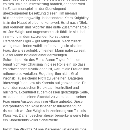
es sich um eine Inszenierung handelt, dennoch wird
im Zusammenspiel mit der überwiegend
überzeugenden Besetzung dieser Film niemals
blutleer oder langweilig. Insbesondere Keira Knightley
ist in der Hauptrolle bemerkenswert. Es ist nach "Stolz
und Vorurteil" und "Abbitte" ihre dritte Zusammenarbeit
mit Joe Wright und augenscheinlich fühlt sie sich bei
ihm – und in dem stützenden Korsett einer
literarischen Figur – gut aufgehoben. Nach zuletzt
wenig nuancierten Auftritten überzeugt sie als eine
Frau, die alles aufgibt, um einem Mann nahe zu sein.
Dieser Mann ist leider einer der wenigen
Schwachpunkte des Films: Aaron Taylor-Johnson
bringt nicht viel Charisma in diese Rolle ein, so dass
es schwer nachzuvollziehen ist, warum die Frauen ihm
reihenweise verfallen. Es gelingt ihm nicht, Graf
Wronskij ausreichend Profil zu verleihen. Dagegen
überzeugt Jude Law als Karenin auf ganzer Linie. Er
spielt den russischen Bürokraten kontrolliert und
nüchtern, akzentuiert zudem dessen großzügige Seite,
mit der er – um einen Skandal zu vermeiden – seiner
Frau einen Ausweg aus ihrer Affäre anbietet. Diese
Interpretation der Rolle ist ebenso interessant und
risikoreich wie Joe Wrights Inszenierung von Tolstois
Klassiker. Daher beschert dieser bemerkenswerte Film
ein Kinoerlebnis voller Schauwerte.
Fazit: Joe Wrights "Anna Karenina" ist eine mutige