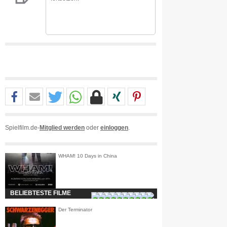
Spielfilm.de-
Mitglied werden
oder
einloggen
.
WHAM! 10 Days in China
BELIEBTESTE FILME
Der Terminator