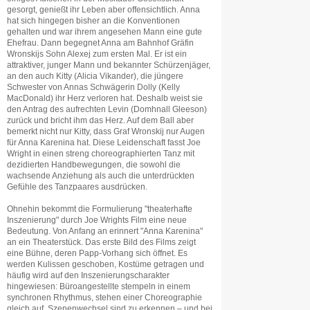
gesorgt, genießt ihr Leben aber offensichtlich. Anna
hat sich hingegen bisher an die Konventionen
gehalten und war ihrem angesehen Mann eine gute
Ehefrau. Dann begegnet Anna am Bahnhof Gräfin
Wronskijs Sohn Alexej zum ersten Mal. Er ist ein
attraktiver, junger Mann und bekannter Schürzenjäger,
an den auch Kitty (Alicia Vikander), die jüngere
Schwester von Annas Schwägerin Dolly (Kelly
MacDonald) ihr Herz verloren hat. Deshalb weist sie
den Antrag des aufrechten Levin (Domhnall Gleeson)
zurück und bricht ihm das Herz. Auf dem Ball aber
bemerkt nicht nur Kitty, dass Graf Wronskij nur Augen
für Anna Karenina hat. Diese Leidenschaft fasst Joe
Wright in einen streng choreographierten Tanz mit
dezidierten Handbewegungen, die sowohl die
wachsende Anziehung als auch die unterdrückten
Gefühle des Tanzpaares ausdrücken.
Ohnehin bekommt die Formulierung "theaterhafte
Inszenierung" durch Joe Wrights Film eine neue
Bedeutung. Von Anfang an erinnert "Anna Karenina"
an ein Theaterstück. Das erste Bild des Films zeigt
eine Bühne, deren Papp-Vorhang sich öffnet. Es
werden Kulissen geschoben, Kostüme getragen und
häufig wird auf den Inszenierungscharakter
hingewiesen: Büroangestellte stempeln in einem
synchronen Rhythmus, stehen einer Choreographie
gleich auf, Szenenwechsel sind zu erkennen – und bei