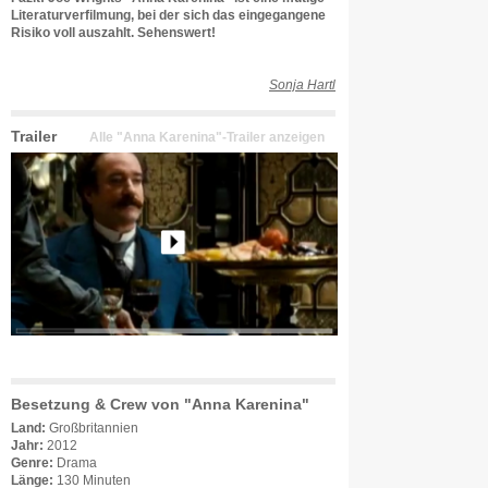
Literaturverfilmung, bei der sich das eingegangene
Risiko voll auszahlt. Sehenswert!
Sonja Hartl
Trailer
Alle "Anna Karenina"-Trailer anzeigen
Besetzung & Crew von "Anna Karenina"
Land:
Großbritannien
Jahr:
2012
Genre:
Drama
Länge:
130 Minuten