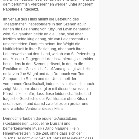
dem berühmten Pferderennen werden unter anderem
Papptiere eingesetzt.
Im Verlauf des Films nimmt die Betonung des
Theaterhaften insbesondere in den Szenen ab, in
denen die Beziehung von Kitty und Levin behandelt
wird. Sie glauben beide an die Liebe, sind aber
letztlich beide klug genug, sie von Leidenschaft zu
unterscheiden. Dadurch betont Joe Wright die
Natürlichkeit in ihrer Beziehung, aber auch ihrer
Lebensweise auf dem Land, weitab von St. Petersburg
und Moskau. Dagegen ist der Inszenierungscharakter
besonders in den Szenen präsent, in denen die
Reaktion der Gesellschaft auf Anna gezeigt wird. Hier
entlarven Joe Wright und das Drehbuch von Tom
Stoppard die Rollen und die Unechtheit der
vornehmen Gesellschaft, indem er sie als solche auch
zeigt. Vor allem aber sorgt er mit dieser bewussten
Künstlichkeit dafür, dass diese leidenschaftliche und
tragische Geschichte der Weltliteratur ohne Kitsch
erzählt wird – und das ist zweifellos ein großer und
unerwarteter Verdienst dieses Films.
Dennoch erlauben die opulente Ausstattung
(Kostümdesign: Jacqueline Durran) und
bemerkenswerte Musik (Dario Marianelli) ein
Hineinversetzen in die Zeit, ohne dass sich der
Zuschauer dort völlig verliert. Stets ist er gewahr, dass