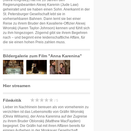
(Keira Knightley) hat mit 18 Jahren den
Regierungsbeamten Alexej Karenin (Jude Law)
geheiratet und sie haben einen Sohn. Anerkannt in der
St. Petersburger Gesellschaft lebt sie in
vorhersehbaren Bahnen. Dann lernt sie bei einer
Reise zu ihrem Bruder den Kavallerie-Offizier Alexej
Wronskij (Aaren Taylor-Johnson) kennen und fühlt sich
zu ihm hingezogen. Zögernd gibt sie ihrem Begehren
nach – und beginnt eine leidenschaftliche Affäre, für
die sie einen hohen Preis zahlen muss.
Bildergalerie zum Film "Anna Karenina"
Hier streamen
Filmkritik
/ 5
Lieber im Nachhinein bereuen als von vorneherein zu
verzichten ist das Lebensmotto von Gräfin Wronskij
(Olivia Williams), der Anna Karenina auf der Zugreise
zu ihrem Bruder Oblonskij (Matthew MacFayden)
begegnet. Die Gräfin hat mit ihren Affären bereits für
einiges Aufsehen in der Moskauer Gesellschaft