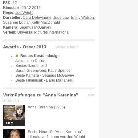
FSK:
12
Kinostart:
06.12.2012
Regie:
Joe Wright
Darsteller:
Cara Delevingne
,
Jude Law
,
Emily Watson
,
Susanne Lothar
,
Kelly MacDonald
Kamera:
Seamus McGarvey
Verleih:
Universal Pictures International
Awards - Oscar 2013
Weitere Infos
Bestes Kostümdesign
Jacqueline Durran
Bestes Szenenbild
Sarah Greenwood, Katie Spencer
Beste Kamera -
Seamus McGarvey
Beste Filmmusik -
Dario Marianelli
Verknüpfungen zu "Anna Karenina"
Alle
anzeigen
Anna Karenina (1935)
FILM
Sechs Neue für "Anna Karenina"
Literaturverfilmung von Joe Wright