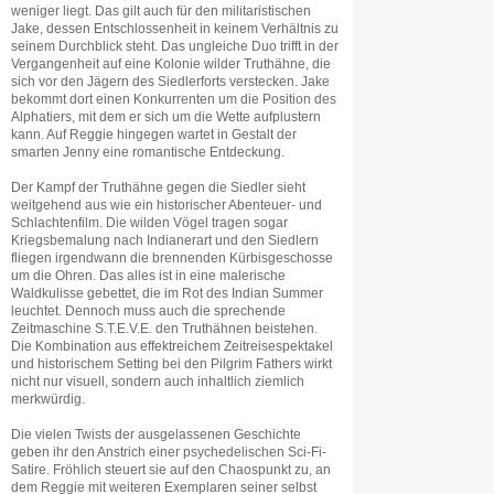
weniger liegt. Das gilt auch für den militaristischen
Jake, dessen Entschlossenheit in keinem Verhältnis zu
seinem Durchblick steht. Das ungleiche Duo trifft in der
Vergangenheit auf eine Kolonie wilder Truthähne, die
sich vor den Jägern des Siedlerforts verstecken. Jake
bekommt dort einen Konkurrenten um die Position des
Alphatiers, mit dem er sich um die Wette aufplustern
kann. Auf Reggie hingegen wartet in Gestalt der
smarten Jenny eine romantische Entdeckung.
Der Kampf der Truthähne gegen die Siedler sieht
weitgehend aus wie ein historischer Abenteuer- und
Schlachtenfilm. Die wilden Vögel tragen sogar
Kriegsbemalung nach Indianerart und den Siedlern
fliegen irgendwann die brennenden Kürbisgeschosse
um die Ohren. Das alles ist in eine malerische
Waldkulisse gebettet, die im Rot des Indian Summer
leuchtet. Dennoch muss auch die sprechende
Zeitmaschine S.T.E.V.E. den Truthähnen beistehen.
Die Kombination aus effektreichem Zeitreisespektakel
und historischem Setting bei den Pilgrim Fathers wirkt
nicht nur visuell, sondern auch inhaltlich ziemlich
merkwürdig.
Die vielen Twists der ausgelassenen Geschichte
geben ihr den Anstrich einer psychedelischen Sci-Fi-
Satire. Fröhlich steuert sie auf den Chaospunkt zu, an
dem Reggie mit weiteren Exemplaren seiner selbst