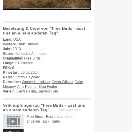
Besetzung & Crew von "Free Birds - Esst
uns an einem anderen Tag"
Land:
USA
Weitere Titel:
Turkeys
Jahr:
2013
Genre:
Komödie, Animation
Originaltitel:
Free Birds
Länge:
91 Minuten
FSK:
6
Kinostart:
06.02.2014
Regie:
Jimmy Hayward
Darsteller:
Woody Harrelson
,
Owen Wilson
,
Colm
Meaney
,
Amy Poehler
,
Dan Fogler
Verleih:
Central Film, Senator Film
Verknüpfungen zu "Free Birds - Esst uns
an einem anderen Tag"
Alle anzeigen
Free Birds - Esst uns an einem
anderen Tag - Trailer
TRAILER