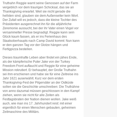
Truthahn Reggie warnt seine Genossen auf der Farm
vergeblich vor dem traurigen Schicksal, das sie an
Thanksgiving erwartet. Weil sie nicht gerade die
hellsten sind, glauben sie dem Außenseiter kein Wort.
Der Zufall will es jedoch, dass die kleine Tochter des
Präsidenten ausgerechnet ihn für die alljährliche
Zeremonie aussucht, bei der ihr Vater einen Vogel vor
versammelter Presse begnadigt. Reggie kann sein
Glück kaum fassen, als er ins Ferienhaus des
Staatsoberhaupts nach Camp David kommt: Nun kann
er den ganzen Tag vor der Glotze hängen und
Fertigpizza bestellen.
Dieses traumhafte Leben aber findet ein jähes Ende,
als der kämpferische Puter Jake von der Turkey
Freedom Front auftaucht und Reggie für eine geheime
Mission rekrutiert. Er behauptet, der Große Truthahn
sei ihm erschienen und habe sie für eine Zeitreise ins
Jahr 1621 auserwählt. Kurz vor dem ersten
Thanksgiving-Fest der Pilgerväter an der Ostküste
sollen sie die Geschichte umschreiben: Die Truthähne
von anno dazumal müssen geschlossen in den Kampf
ziehen, wenn sie nicht für alle Zeiten als
Festtagsbraten der Nation dienen wollen. Jake weiß
auch, wie man ins 17. Jahrhundert reist: mit einer
eigentlich für einen Menschen gebauten, geheimen
Zeitmaschine des Militärs.