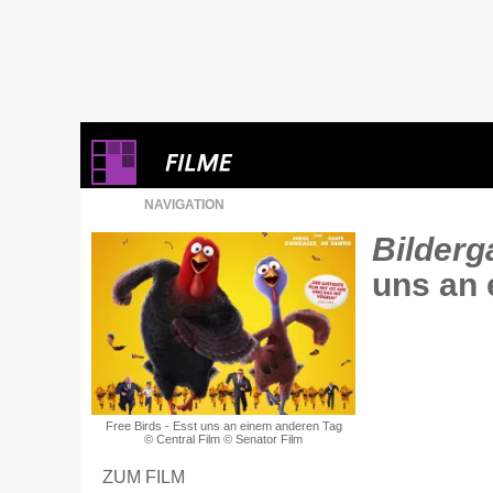
NAVIGATION
Bilderga
uns an
Free Birds - Esst uns an einem anderen Tag
© Central Film © Senator Film
ZUM FILM