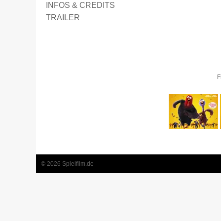
INFOS & CREDITS
TRAILER
F
1
2
3
4
5
© 2026 Spielfilm.de