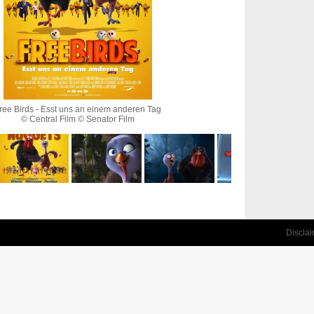
ree Birds - Esst uns an einem anderen Tag
© Central Film © Senator Film
Discla