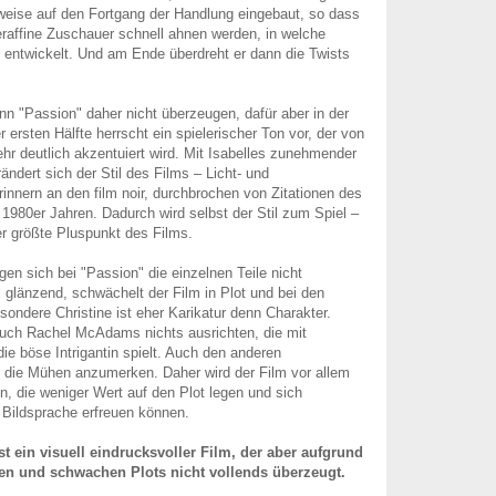
nweise auf den Fortgang der Handlung eingebaut, so dass
leraffine Zuschauer schnell ahnen werden, in welche
s entwickelt. Und am Ende überdreht er dann die Twists
nn "Passion" daher nicht überzeugen, dafür aber in der
r ersten Hälfte herrscht ein spielerischer Ton vor, der von
r deutlich akzentuiert wird. Mit Isabelles zunehmender
ändert sich der Stil des Films – Licht- und
innern an den film noir, durchbrochen von Zitationen des
 1980er Jahren. Dadurch wird selbst der Stil zum Spiel –
er größte Pluspunkt des Films.
en sich bei "Passion" die einzelnen Teile nicht
glänzend, schwächelt der Film in Plot und bei den
sondere Christine ist eher Karikatur denn Charakter.
ch Rachel McAdams nichts ausrichten, die mit
die böse Intrigantin spielt. Auch den anderen
 die Mühen anzumerken. Daher wird der Film vor allem
n, die weniger Wert auf den Plot legen und sich
 Bildsprache erfreuen können.
st ein visuell eindrucksvoller Film, der aber aufgrund
en und schwachen Plots nicht vollends überzeugt.