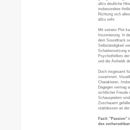
allzu deutliche Hi
insbesondere thril
Richtung sich alle
allzu sehr.
Mit seinem Plot ka
Inszenierung. In de
dem Soundtrack seh
Selbständigkeit ver
Schattensetzung er
Psychothrillers der
und die Ästhetik d
Doch insgesamt füg
zusammen. Visuell 
Charakteren. Insbe
Dagegen vermag au
sichtlicher Freude 
Schauspielern sind
Zuschauern gefalle
stattdessen an der
Fazit: "Passion" i
des vorhersehbar