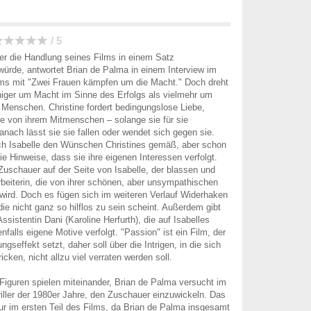
/ 5
 er die Handlung seines Films in einem Satz
rde, antwortet Brian de Palma in einem Interview im
lms mit "Zwei Frauen kämpfen um die Macht." Doch dreht
niger um Macht im Sinne des Erfolgs als vielmehr um
Menschen. Christine fordert bedingungslose Liebe,
e von ihrem Mitmenschen – solange sie für sie
anach lässt sie sie fallen oder wendet sich gegen sie.
ich Isabelle den Wünschen Christines gemäß, aber schon
ie Hinweise, dass sie ihre eigenen Interessen verfolgt.
Zuschauer auf der Seite von Isabelle, der blassen und
beiterin, die von ihrer schönen, aber unsympathischen
wird. Doch es fügen sich im weiteren Verlauf Widerhaken
 die nicht ganz so hilflos zu sein scheint. Außerdem gibt
ssistentin Dani (Karoline Herfurth), die auf Isabelles
nfalls eigene Motive verfolgt. "Passion" ist ein Film, der
gseffekt setzt, daher soll über die Intrigen, in die sich
icken, nicht allzu viel verraten werden soll.
 Figuren spielen miteinander, Brian de Palma versucht im
riller der 1980er Jahre, den Zuschauer einzuwickeln. Das
 nur im ersten Teil des Films, da Brian de Palma insgesamt