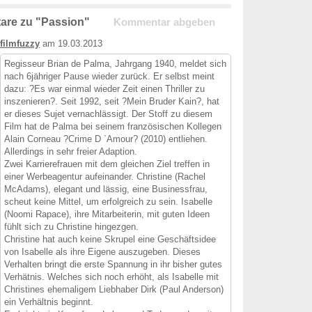
are zu "Passion"
Kommentar abgeben
filmfuzzy
am 19.03.2013
Regisseur Brian de Palma, Jahrgang 1940, meldet sich
nach 6jähriger Pause wieder zurück. Er selbst meint
dazu: ?Es war einmal wieder Zeit einen Thriller zu
inszenieren?. Seit 1992, seit ?Mein Bruder Kain?, hat
er dieses Sujet vernachlässigt. Der Stoff zu diesem
Film hat de Palma bei seinem französischen Kollegen
Alain Corneau ?Crime D `Amour? (2010) entliehen.
Allerdings in sehr freier Adaption.
Zwei Karrierefrauen mit dem gleichen Ziel treffen in
einer Werbeagentur aufeinander. Christine (Rachel
McAdams), elegant und lässig, eine Businessfrau,
scheut keine Mittel, um erfolgreich zu sein. Isabelle
(Noomi Rapace), ihre Mitarbeiterin, mit guten Ideen
fühlt sich zu Christine hingezgen.
Christine hat auch keine Skrupel eine Geschäftsidee
von Isabelle als ihre Eigene auszugeben. Dieses
Verhalten bringt die erste Spannung in ihr bisher gutes
Verhätnis. Welches sich noch erhöht, als Isabelle mit
Christines ehemaligem Liebhaber Dirk (Paul Anderson)
ein Verhältnis beginnt.