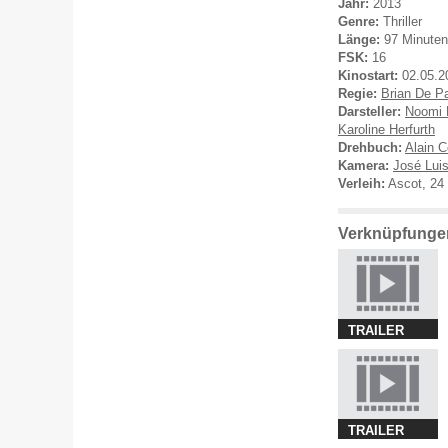
Jahr:
2013
Genre:
Thriller
Länge:
97 Minuten
FSK:
16
Kinostart:
02.05.2
Regie:
Brian De P
Darsteller:
Noomi 
Karoline Herfurth
Drehbuch:
Alain 
Kamera:
José Luis
Verleih:
Ascot, 24 
Verknüpfunge
TRAILER
TRAILER