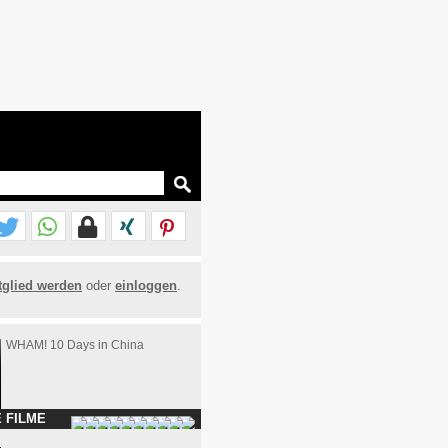
tglied werden
oder
einloggen
.
WHAM! 10 Days in China
 FILME