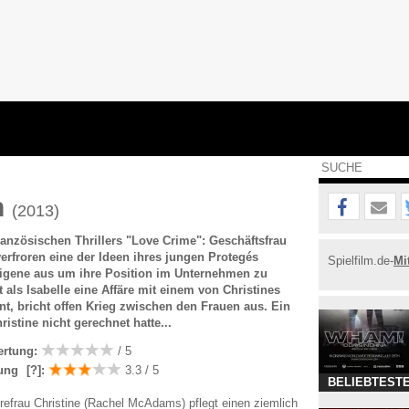
n
(2013)
anzösischen Thrillers "Love Crime": Geschäftsfrau
verfroren eine der Ideen ihres jungen Protegés
Spielfilm.de-
Mi
 eigene aus um ihre Position im Unternehmen zu
t als Isabelle eine Affäre mit einem von Christines
t, bricht offen Krieg zwischen den Frauen aus. Ein
istine nicht gerechnet hatte...
ertung:
/ 5
ung
[?]
:
3.3 / 5
BELIEBTESTE
erefrau Christine (Rachel McAdams) pflegt einen ziemlich