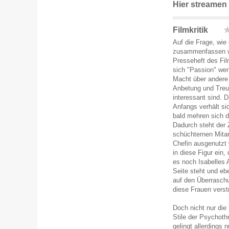
Hier streamen
Filmkritik
Auf die Frage, wie
zusammenfassen wü
Presseheft des Fi
sich "Passion" we
Macht über andere 
Anbetung und Treu
interessant sind. D
Anfangs verhält s
bald mehren sich d
Dadurch steht der 
schüchternen Mitar
Chefin ausgenutzt 
in diese Figur ein,
es noch Isabelles A
Seite steht und ebe
auf den Überraschun
diese Frauen verstr
Doch nicht nur die
Stile der Psychoth
gelingt allerdings