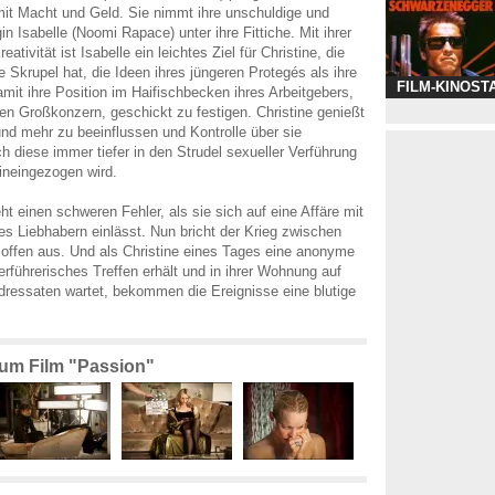
it Macht und Geld. Sie nimmt ihre unschuldige und
in Isabelle (Noomi Rapace) unter ihre Fittiche. Mit ihrer
reativität ist Isabelle ein leichtes Ziel für Christine, die
e Skrupel hat, die Ideen ihres jüngeren Protegés als ihre
FILM-KINOST
it ihre Position im Haifischbecken ihres Arbeitgebers,
len Großkonzern, geschickt zu festigen. Christine genießt
und mehr zu beeinflussen und Kontrolle über sie
 diese immer tiefer in den Strudel sexueller Verführung
ineingezogen wird.
t einen schweren Fehler, als sie sich auf eine Affäre mit
es Liebhabern einlässt. Nun bricht der Krieg zwischen
offen aus. Und als Christine eines Tages eine anonyme
erführerisches Treffen erhält und in ihrer Wohnung auf
ressaten wartet, bekommen die Ereignisse eine blutige
zum Film "Passion"