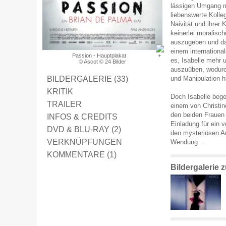
lässigen Umgang m
liebenswerte Kolleg
Naivität und ihrer K
keinerlei moralisch
auszugeben und dam
einem internationa
Passion - Hauptplakat
es, Isabelle mehr 
© Ascot © 24 Bilder
auszuüben, wodurch
BILDERGALERIE (33)
und Manipulation h
KRITIK
Doch Isabelle begeh
TRAILER
einem von Christin
den beiden Frauen 
INFOS & CREDITS
Einladung für ein v
DVD & BLU-RAY (2)
den mysteriösen Ad
VERKNÜPFUNGEN
Wendung…
KOMMENTARE (1)
Bildergalerie 