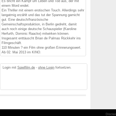
Es bricht ein Kampf um Leben und Tod aus, der mit
einem Mord endet.
Ein Thriller mit einem erotischen Touch. Allerdings sehr
langatmig erzählt und das tut der Spannung garnicht
gut. Eine deutsch/französische
Gemeinschaftsproduktion, in Berlin gedreht, damit
auch noch einige deutsche Schauspieler (Karoline
Herfurth, Dominic Raacke) mitwirken können.
Insgesamt enttäuscht Brian de Palmas Rückkehr ins
Filmgeschäft.
110 Minuten ? ein Film ohne großen Erinnerungswert.
Ab 02. Mai 2013 im KINO.
Login mit
Spielfilm.de
-
ohne Login
fortsetzen.
Discla