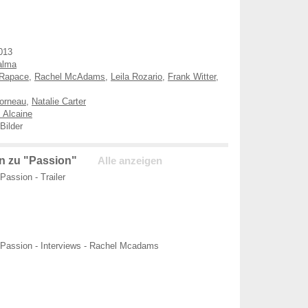
013
alma
Rapace
,
Rachel McAdams
,
Leila Rozario
,
Frank Witter
,
Corneau
,
Natalie Carter
 Alcaine
Bilder
n zu "Passion"
Alle anzeigen
Passion - Trailer
Passion - Interviews - Rachel Mcadams