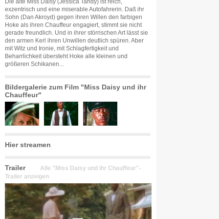
Die alte Miss Daisy (Jessica Tandy) ist reich,
exzentrisch und eine miserable Autofahrerin. Daß ihr
Sohn (Dan Akroyd) gegen ihren Willen den farbigen
Hoke als ihren Chauffeur engagiert, stimmt sie nicht
gerade freundlich. Und in ihrer störrischen Art lässt sie
den armen Kerl ihren Unwillen deutlich spüren. Aber
mit Witz und Ironie, mit Schlagfertigkeit und
Beharrlichkeit übersteht Hoke alle kleinen und
größeren Schikanen...
Bildergalerie zum Film "Miss Daisy und ihr
Chauffeur"
Hier streamen
Trailer
Alle "Miss Daisy und ihr Chauffeur"-
Trailer anzeigen