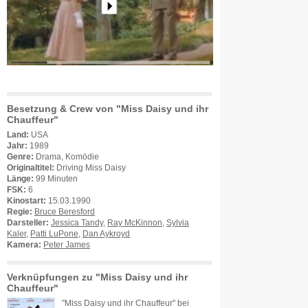
Besetzung & Crew von "Miss Daisy und ihr
Chauffeur"
Land:
USA
Jahr:
1989
Genre:
Drama, Komödie
Originaltitel:
Driving Miss Daisy
Länge:
99 Minuten
FSK:
6
Kinostart:
15.03.1990
Regie:
Bruce Beresford
Darsteller:
Jessica Tandy
,
Ray McKinnon
,
Sylvia
Kaler
,
Patti LuPone
,
Dan Aykroyd
Kamera:
Peter James
Verknüpfungen zu "Miss Daisy und ihr
Chauffeur"
"Miss Daisy und ihr Chauffeur" bei