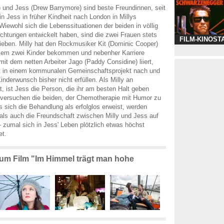
te) und Jess (Drew Barrymore) sind beste Freundinnen, seit
n Jess in früher Kindheit nach London in Millys
iewohl sich die Lebenssituationen der beiden in völlig
ichtungen entwickelt haben, sind die zwei Frauen stets
FILM-KINOST
lieben. Milly hat den Rockmusiker Kit (Dominic Cooper)
iesem zwei Kinder bekommen und nebenher Karriere
mit dem netten Arbeiter Jago (Paddy Considine) liiert,
eit in einem kommunalen Gemeinschaftsprojekt nach und
inderwunsch bisher nicht erfüllen. Als Milly an
t, ist Jess die Person, die ihr am besten Halt geben
ersuchen die beiden, der Chemotherapie mit Humor zu
 sich die Behandlung als erfolglos erweist, werden
als auch die Freundschaft zwischen Milly und Jess auf
– zumal sich in Jess' Leben plötzlich etwas höchst
et.
 zum Film "Im Himmel trägt man hohe