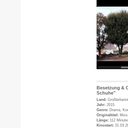
Besetzung & C
Schuhe"
Land:
Großbritann
Jahr:
2015
Genre:
Drama, Ko
Originaltitel:
Miss
Länge:
112 Minute
Kinostart:
31.03.2