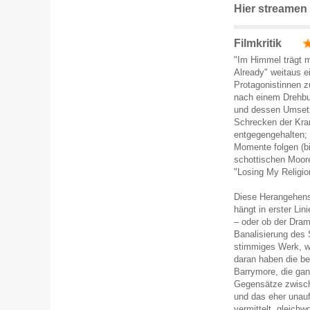
Hier streamen
Filmkritik
"Im Himmel trägt m
Already" weitaus ei
Protagonistinnen 
nach einem Drehbu
und dessen Umsetz
Schrecken der Kra
entgegengehalten; 
Momente folgen (bi
schottischen Moor
"Losing My Religi
Diese Herangehensw
hängt in erster Lin
– oder ob der Dram
Banalisierung des 
stimmiges Werk, w
daran haben die be
Barrymore, die gan
Gegensätze zwisch
und das eher unauf
vermittelt, gleich