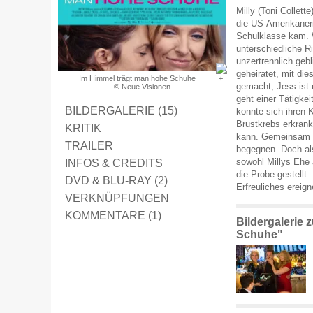
Milly (Toni Collet
die US-Amerikaneri
Schulklasse kam. W
unterschiedliche R
unzertrennlich geb
geheiratet, mit d
Im Himmel trägt man hohe Schuhe
gemacht; Jess ist 
© Neue Visionen
geht einer Tätigk
BILDERGALERIE (15)
konnte sich ihren K
Brustkrebs erkrank
KRITIK
kann. Gemeinsam v
TRAILER
begegnen. Doch als
INFOS & CREDITS
sowohl Millys Ehe 
die Probe gestellt 
DVD & BLU-RAY (2)
Erfreuliches ereign
VERKNÜPFUNGEN
KOMMENTARE (1)
Bildergalerie
Schuhe"