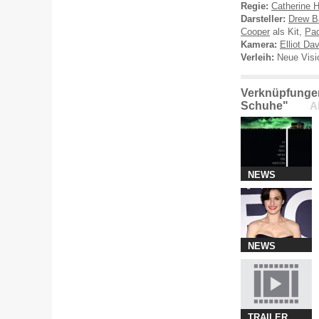
Regie:
Catherine 
Darsteller:
Drew B
Cooper
als Kit,
Pad
Kamera:
Elliot Dav
Verleih:
Neue Visi
Verknüpfungen
Schuhe"
A
NEWS
NEWS
TRAILER