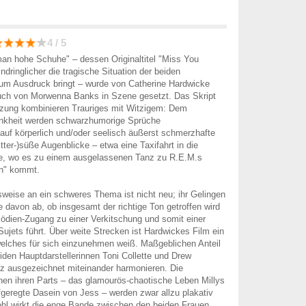
4 / 5
an hohe Schuhe" – dessen Originaltitel "Miss You
ndringlicher die tragische Situation der beiden
zum Ausdruck bringt – wurde von Catherine Hardwicke
ch von Morwenna Banks in Szene gesetzt. Das Skript
ung kombinieren Trauriges mit Witzigem: Dem
nkheit werden schwarzhumorige Sprüche
auf körperlich und/oder seelisch äußerst schmerzhafte
tter-)süße Augenblicke – etwa eine Taxifahrt in die
e, wo es zu einem ausgelassenen Tanz zu R.E.M.s
on" kommt.
eise an ein schweres Thema ist nicht neu; ihr Gelingen
ie davon ab, ob insgesamt der richtige Ton getroffen wird
ödien-Zugang zu einer Verkitschung und somit einer
Sujets führt. Über weite Strecken ist Hardwickes Film ein
elches für sich einzunehmen weiß. Maßgeblichen Anteil
iden Hauptdarstellerinnen Toni Collette und Drew
z ausgezeichnet miteinander harmonieren. Die
en ihren Parts – das glamourös-chaotische Leben Millys
geregte Dasein von Jess – werden zwar allzu plakativ
wohl wirkt die enge Bande zwischen den beiden Frauen