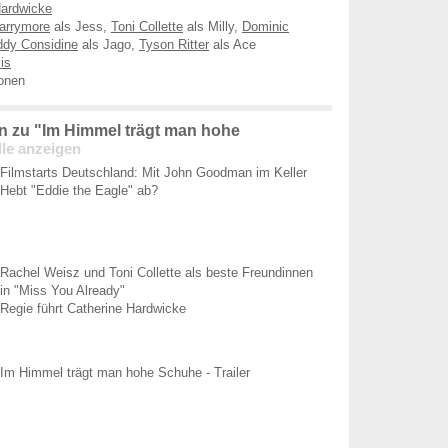
Hardwicke
arrymore
als Jess,
Toni Collette
als Milly,
Dominic
dy Considine
als Jago,
Tyson Ritter
als Ace
is
onen
 zu "Im Himmel trägt man hohe
lle anzeigen
Filmstarts Deutschland: Mit John Goodman im Keller
Hebt "Eddie the Eagle" ab?
Rachel Weisz und Toni Collette als beste Freundinnen
in "Miss You Already"
Regie führt Catherine Hardwicke
Im Himmel trägt man hohe Schuhe - Trailer