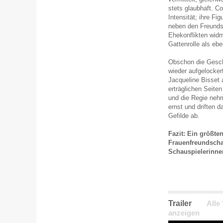
stets glaubhaft. Col
Intensität; ihre Fi
neben den Freundsc
Ehekonflikten widm
Gattenrolle als ebe
Obschon die Gesch
wieder aufgelockert
Jacqueline Bisset 
erträglichen Seite
und die Regie neh
ernst und driften 
Gefilde ab.
Fazit: Ein größte
Frauenfreundscha
Schauspielerinne
Trailer
Alle
anzeigen