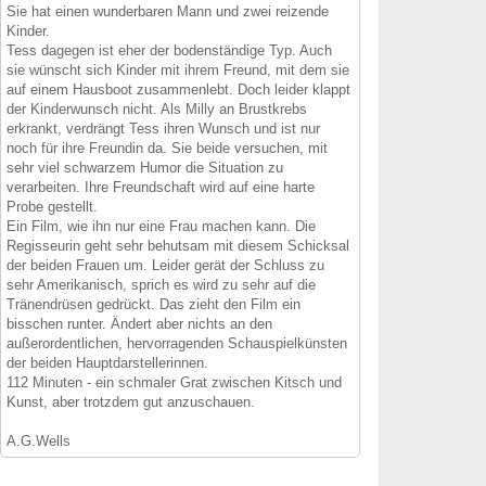
Sie hat einen wunderbaren Mann und zwei reizende
Kinder.
Tess dagegen ist eher der bodenständige Typ. Auch
sie wünscht sich Kinder mit ihrem Freund, mit dem sie
auf einem Hausboot zusammenlebt. Doch leider klappt
der Kinderwunsch nicht. Als Milly an Brustkrebs
erkrankt, verdrängt Tess ihren Wunsch und ist nur
noch für ihre Freundin da. Sie beide versuchen, mit
sehr viel schwarzem Humor die Situation zu
verarbeiten. Ihre Freundschaft wird auf eine harte
Probe gestellt.
Ein Film, wie ihn nur eine Frau machen kann. Die
Regisseurin geht sehr behutsam mit diesem Schicksal
der beiden Frauen um. Leider gerät der Schluss zu
sehr Amerikanisch, sprich es wird zu sehr auf die
Tränendrüsen gedrückt. Das zieht den Film ein
bisschen runter. Ändert aber nichts an den
außerordentlichen, hervorragenden Schauspielkünsten
der beiden Hauptdarstellerinnen.
112 Minuten - ein schmaler Grat zwischen Kitsch und
Kunst, aber trotzdem gut anzuschauen.
A.G.Wells