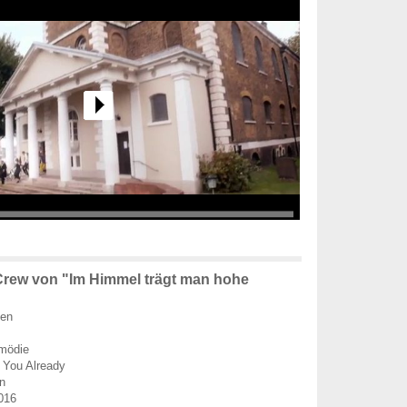
rew von "Im Himmel trägt man hohe
ien
mödie
 You Already
n
016