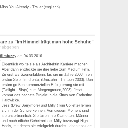
Miss You Already - Trailer (englisch)
re zu "Im Himmel trägt man hohe Schuhe"
 abgeben
filmfuzzy
am 04.03.2016
Eigentlich wollte sie als Architektin Karriere machen.
Aber dann entdeckte sie ihre liebe zum Medium Film.
Zu erst als Szenenbilderin, bis sie im Jahre 2003 ihren
ersten Spielfilm drehte, (Dreizehn - Thirteen 2003). Den
ersten großen kommerziellen Erfolg errang sie mit
(Twilight - Bis(s) zum Morgengrauen,2008). Jetzt
kommt das nächste Projekt in die Kinos von Catherine
Hardwicke.
Jess (Drew Barrymore) und Milly (Toni Collette) lernen
sich in der Schule kennen. Von diesem Moment sind
sie unzertrennlich. Sie teilen ihre Klamotten, Männer
und noch etliche Geheimnisse. Milly bevorzugt High
Heels, mit denen sie erfolgreich durchs Leben spaziert.