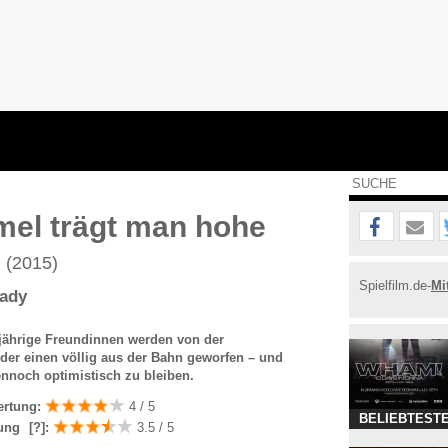
el trägt man hohe
e
(2015)
Spielfilm.de-
Mi
eady
jährige Freundinnen werden von der
der einen völlig aus der Bahn geworfen – und
nnoch optimistisch zu bleiben.
ertung:
4 / 5
BELIEBTESTE
ung
[?]
:
3.5 / 5