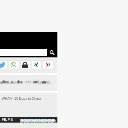
tglied werden
oder
einloggen
.
WHAM! 10 Days in China
 FILME