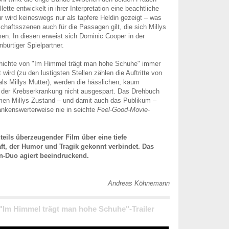
lette entwickelt in ihrer Interpretation eine beachtliche
gur wird keineswegs nur als tapfere Heldin gezeigt – was
haftsszenen auch für die Passagen gilt, die sich Millys
en. In diesen erweist sich Dominic Cooper in der
nbürtiger Spielpartner.
ichte von "Im Himmel trägt man hohe Schuhe" immer
 wird (zu den lustigsten Stellen zählen die Auftritte von
als Millys Mutter), werden die hässlichen, kaum
n der Krebserkrankung nicht ausgespart. Das Drehbuch
men Millys Zustand – und damit auch das Publikum –
dankenswerterweise nie in seichte
Feel-Good-Movie
-
nteils überzeugender Film über eine tiefe
ft, der Humor und Tragik gekonnt verbindet. Das
n-Duo agiert beeindruckend.
Andreas Köhnemann
 "Im Himmel trägt man hohe Schuhe"-Trailer