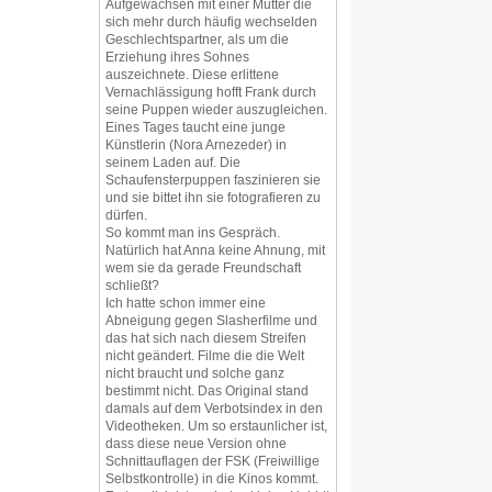
Aufgewachsen mit einer Mutter die
sich mehr durch häufig wechselden
Geschlechtspartner, als um die
Erziehung ihres Sohnes
auszeichnete. Diese erlittene
Vernachlässigung hofft Frank durch
seine Puppen wieder auszugleichen.
Eines Tages taucht eine junge
Künstlerin (Nora Arnezeder) in
seinem Laden auf. Die
Schaufensterpuppen faszinieren sie
und sie bittet ihn sie fotografieren zu
dürfen.
So kommt man ins Gespräch.
Natürlich hat Anna keine Ahnung, mit
wem sie da gerade Freundschaft
schließt?
Ich hatte schon immer eine
Abneigung gegen Slasherfilme und
das hat sich nach diesem Streifen
nicht geändert. Filme die die Welt
nicht braucht und solche ganz
bestimmt nicht. Das Original stand
damals auf dem Verbotsindex in den
Videotheken. Um so erstaunlicher ist,
dass diese neue Version ohne
Schnittauflagen der FSK (Freiwillige
Selbstkontrolle) in die Kinos kommt.