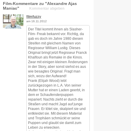
Film-Kommentare zu "Alexandre Ajas
Maniac"
Kommentar abgeben
filmfuzzy
am 16.11.2012
Der Titel kommt ihnen als Slasher-
Film- Freak bekannt vor. Richtig, da
gab es doch im Jahre 1980 diesen
Streifen mit gleichem Namen von
Regisseur William Lustig. Dieses
Original bringt jetzt Regisseur Franck
Khalfoun als Remake in die Kinos.
Zwar mit einigen kleinen Änderungen
in der Story, aber sonst siehst es aus
wie besagtes Original. Fragt man
sich, wozu der Aufwand!
Frank (Elijah Wood) lebt
zurückgezogen in L.A. Von seiner
Mutter hat er einen Laden geerbt, in
dem er Schaufensterpuppen
repariert. Nachts zieht er durch die
Straßen und macht Jagd auf junge
Frauen. Er tötet sie, skalpiert sie und
entkleidet sie. Mit diesem Material
und Trophäen schmückt er seine
Puppen und glaubt sie damit zum
Leben zu erwecken.