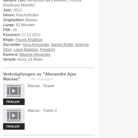
Weitere Titel:
Alexandre Aja's MANIAC, Franck
Khalfouns MANIAC
Jahr:
2012
Genre:
Psychothriller
Originaltitel:
Maniac
Länge:
92 Minuten
FSK:
18
Kinostart:
27.12.2012
Regie:
Franck Khalfoun
Darsteller:
Nora Arnezeder
,
Sammi Rotibi
,
America
Olivo
,
Liane Balaban
,
Freedom
Kamera:
Maxime Alexandre
Verleih:
Ascot, 24 Bilder
Verknüpfungen zu "Alexandre Ajas
Maniac"
Alle anzeigen
Maniac - Teaser
TRAILER
Maniac - Trailer 2
TRAILER