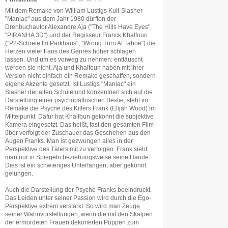
Mit dem Remake von William Lustigs Kult-Slasher
"Maniac" aus dem Jahr 1980 dürften der
Drehbuchautor Alexandre Aja ("The Hills Have Eyes",
"PIRANHA 3D") und der Regisseur Franck Khalfoun
("P2-Schreie Im Parkhaus", "Wrong Turn At Tahoe") die
Herzen vieler Fans des Genres höher schlagen
lassen. Und um es vorweg zu nehmen: enttäuscht
werden sie nicht. Aja und Khalfoun haben mit ihrer
Version nicht einfach ein Remake geschaffen, sondern
eigene Akzente gesetzt. Ist Lustigs "Maniac" ein
Slasher der alten Schule und konzentriert sich auf die
Darstellung einer psychopathischen Bestie, steht im
Remake die Psyche des Killers Frank (Elijah Wood) im
Mittelpunkt. Dafür hat Khalfoun gekonnt die subjektive
Kamera eingesetzt. Das heißt, fast den gesamten Film
über verfolgt der Zuschauer das Geschehen aus den
Augen Franks. Man ist gezwungen alles in der
Perspektive des Täters mit zu verfolgen. Frank sieht
man nur in Spiegeln beziehungsweise seine Hände.
Dies ist ein schwieriges Unterfangen, aber gekonnt
gelungen.
Auch die Darstellung der Psyche Franks beeindruckt.
Das Leiden unter seiner Passion wird durch die Ego-
Perspektive extrem verstärkt. So wird man Zeuge
seiner Wahnvorstellungen, wenn die mit den Skalpen
der ermordeten Frauen dekorierten Puppen zum