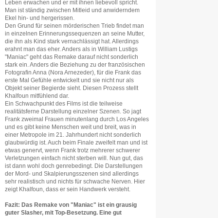
Leben erwachen und er mit ihnen liebevoll spricht.
Man ist ständig zwischen Mitleid und anwiderndem
Ekel hin- und hergerissen.
Den Grund für seinen mörderischen Trieb findet man
in einzelnen Erinnerungssequenzen an seine Mutter,
die ihn als Kind stark vernachlässigt hat. Allerdings
erahnt man das eher. Anders als in William Lustigs
"Maniac" geht das Remake darauf nicht sonderlich
stark ein. Anders die Beziehung zu der französischen
Fotografin Anna (Nora Arnezeder), für die Frank das
erste Mal Gefühle entwickelt und sie nicht nur als
Objekt seiner Begierde sieht. Diesen Prozess stellt
Khalfoun mitfühlend dar.
Ein Schwachpunkt des Films ist die teilweise
realitätsferne Darstellung einzelner Szenen. So jagt
Frank zweimal Frauen minutenlang durch Los Angeles
und es gibt keine Menschen weit und breit, was in
einer Metropole im 21. Jahrhundert nicht sonderlich
glaubwürdig ist. Auch beim Finale zweifelt man und ist
etwas genervt, wenn Frank trotz mehrerer schwerer
Verletzungen einfach nicht sterben will. Nun gut, das
ist dann wohl doch genrebedingt. Die Darstellungen
der Mord- und Skalpierungsszenen sind allerdings
sehr realistisch und nichts für schwache Nerven. Hier
zeigt Khalfoun, dass er sein Handwerk versteht.
Fazit: Das Remake von "Maniac" ist ein grausig
guter Slasher, mit Top-Besetzung. Eine gut