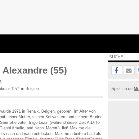
Alexandre (55)
s
bruar 1971 in Belgien
Spielfilm.de-
Mi
urde 1971 in Renaix, Belgien, geboren. Im Alter von
 mit seiner Mutter, seinen Schwestern und seinem Bruder
Sein Stiefvater, Inigo Lezzi (während dieser Zeit A.D. for
Gianni Amelio, and Nanni Moretti), ließ Maxime die
sets nach und nach entdecken. Maxime arbeitete bald als