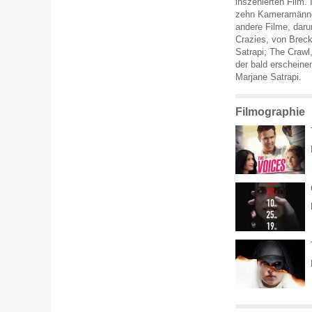
inszenierten Film.
zehn Kameramänne
andere Filme, daru
Crazies, von Breck
Satrapi; The Crawl
der bald erscheine
Marjane Satrapi.
Filmographie