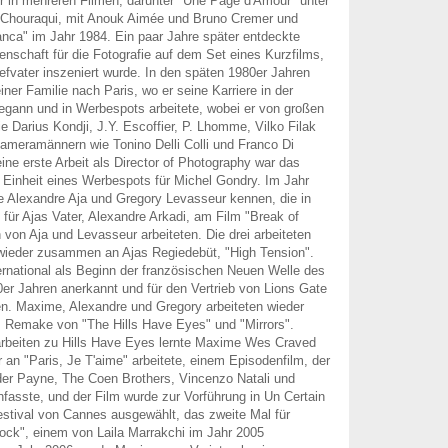
r in mehreren Filmen, darunter "Une Page d'Amour" unter
e Chouraqui, mit Anouk Aimée und Bruno Cremer und
anca" im Jahr 1984. Ein paar Jahre später entdeckte
nschaft für die Fotografie auf dem Set eines Kurzfilms,
efvater inszeniert wurde. In den späten 1980er Jahren
ner Familie nach Paris, wo er seine Karriere in der
egann und in Werbespots arbeitete, wobei er von großen
Darius Kondji, J.Y. Escoffier, P. Lhomme, Vilko Filak
Kameramännern wie Tonino Delli Colli und Franco Di
ine erste Arbeit als Director of Photography war das
 Einheit eines Werbespots für Michel Gondry. Im Jahr
 Alexandre Aja und Gregory Levasseur kennen, die in
 für Ajas Vater, Alexandre Arkadi, am Film "Break of
von Aja und Levasseur arbeiteten. Die drei arbeiteten
 wieder zusammen an Ajas Regiedebüt, "High Tension".
ernational als Beginn der französischen Neuen Welle des
0er Jahren anerkannt und für den Vertrieb von Lions Gate
. Maxime, Alexandre und Gregory arbeiteten wieder
emake von "The Hills Have Eyes" und "Mirrors".
rbeiten zu Hills Have Eyes lernte Maxime Wes Craved
 an "Paris, Je T'aime" arbeitete, einem Episodenfilm, der
er Payne, The Coen Brothers, Vincenzo Natali und
asste, und der Film wurde zur Vorführung in Un Certain
stival von Cannes ausgewählt, das zweite Mal für
ck", einem von Laila Marrakchi im Jahr 2005