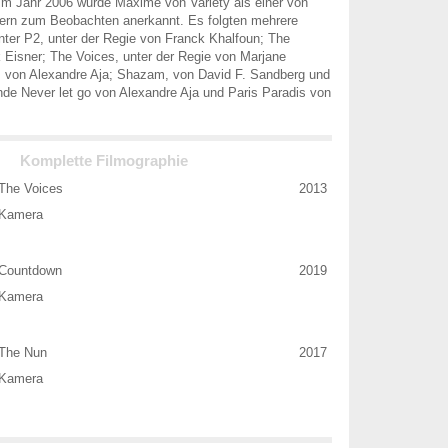
 Im Jahr 2006 wurde Maxime von Variety als einer von
rn zum Beobachten anerkannt. Es folgten mehrere
nter P2, unter der Regie von Franck Khalfoun; The
 Eisner; The Voices, unter der Regie von Marjane
, von Alexandre Aja; Shazam, von David F. Sandberg und
nde Never let go von Alexandre Aja und Paris Paradis von
Komplette Filmographie
The Voices
2013
Kamera
Countdown
2019
Kamera
The Nun
2017
Kamera