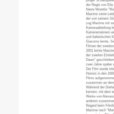
junger Schauspiele
der Regie von Eli
Nanni Morettis "Bi
Maxime seine Leide
der von seinem Sti
zog Maxime mit sei
Kameraabteilung b
Kameramännern wie 
und italienischen 
Giacomo lernte. Se
Filmen der zweiten
2001 lernte Maxime
der zweiten Einheit
Dawn" geschrieben 
zwei Jahre später
Der Film wurde int
Horrors in den 200
Films aufgenommen
zusammen an dem R
Während der Dreha
kennen, mit dem er
Werke von Alexand
anderen zusammenf
Regard beim Filmfe
Maxime nach "Maro