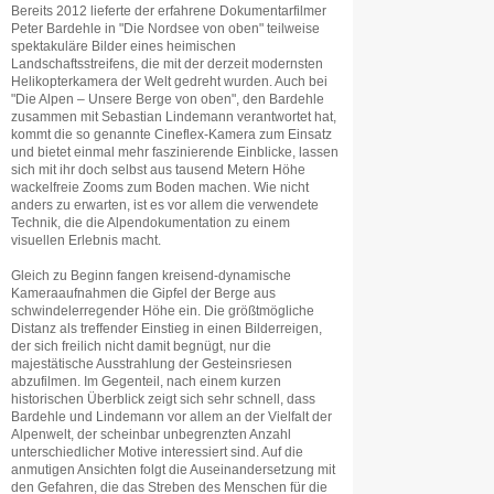
Bereits 2012 lieferte der erfahrene Dokumentarfilmer
Peter Bardehle in "Die Nordsee von oben" teilweise
spektakuläre Bilder eines heimischen
Landschaftsstreifens, die mit der derzeit modernsten
Helikopterkamera der Welt gedreht wurden. Auch bei
"Die Alpen – Unsere Berge von oben", den Bardehle
zusammen mit Sebastian Lindemann verantwortet hat,
kommt die so genannte Cineflex-Kamera zum Einsatz
und bietet einmal mehr faszinierende Einblicke, lassen
sich mit ihr doch selbst aus tausend Metern Höhe
wackelfreie Zooms zum Boden machen. Wie nicht
anders zu erwarten, ist es vor allem die verwendete
Technik, die die Alpendokumentation zu einem
visuellen Erlebnis macht.
Gleich zu Beginn fangen kreisend-dynamische
Kameraaufnahmen die Gipfel der Berge aus
schwindelerregender Höhe ein. Die größtmögliche
Distanz als treffender Einstieg in einen Bilderreigen,
der sich freilich nicht damit begnügt, nur die
majestätische Ausstrahlung der Gesteinsriesen
abzufilmen. Im Gegenteil, nach einem kurzen
historischen Überblick zeigt sich sehr schnell, dass
Bardehle und Lindemann vor allem an der Vielfalt der
Alpenwelt, der scheinbar unbegrenzten Anzahl
unterschiedlicher Motive interessiert sind. Auf die
anmutigen Ansichten folgt die Auseinandersetzung mit
den Gefahren, die das Streben des Menschen für die