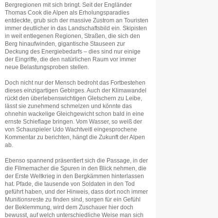
Bergregionen mit sich bringt. Seit der Engländer
Thomas Cook die Alpen als Erholungsparadies
entdeckte, grub sich der massive Zustrom an Touristen
immer deutlicher in das Landschaftsbild ein. Skipisten
in weit entlegenen Regionen, Straßen, die sich den
Berg hinaufwinden, gigantische Stauseen zur
Deckung des Energiebedarfs – dies sind nur einige
der Eingriffe, die den natürlichen Raum vor immer
neue Belastungsproben stellen.
Doch nicht nur der Mensch bedroht das Fortbestehen
dieses einzigartigen Gebirges. Auch der Klimawandel
rückt den überlebenswichtigen Gletschern zu Leibe,
lässt sie zunehmend schmelzen und könnte das
ohnehin wackelige Gleichgewicht schon bald in eine
ernste Schieflage bringen. Vom Wasser, so weiß der
von Schauspieler Udo Wachtveitl eingesprochene
Kommentar zu berichten, hängt die Zukunft der Alpen
ab.
Ebenso spannend präsentiert sich die Passage, in der
die Filmemacher die Spuren in den Blick nehmen, die
der Erste Weltkrieg in den Bergkämmen hinterlassen
hat. Pfade, die tausende von Soldaten in den Tod
geführt haben, und der Hinweis, dass dort noch immer
Munitionsreste zu finden sind, sorgen für ein Gefühl
der Beklemmung, wird dem Zuschauer hier doch
bewusst, auf welch unterschiedliche Weise man sich