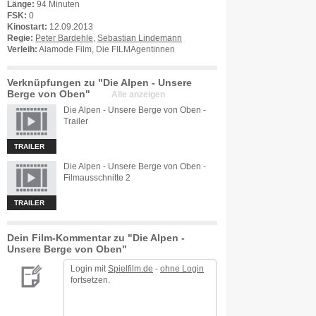
Länge:
94 Minuten
FSK:
0
Kinostart:
12.09.2013
Regie:
Peter Bardehle
,
Sebastian Lindemann
Verleih:
Alamode Film, Die FILMAgentinnen
Verknüpfungen zu "Die Alpen - Unsere
Berge von Oben"
Alle anzeigen
Die Alpen - Unsere Berge von Oben -
Trailer
TRAILER
Die Alpen - Unsere Berge von Oben -
Filmausschnitte 2
TRAILER
Dein Film-Kommentar zu "Die Alpen -
Unsere Berge von Oben"
Login mit
Spielfilm.de
-
ohne Login
fortsetzen.