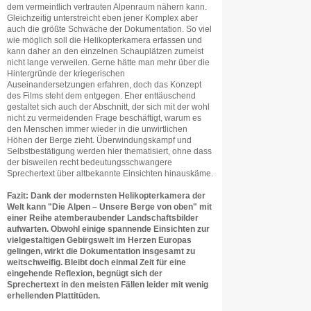
dem vermeintlich vertrauten Alpenraum nähern kann.
Gleichzeitig unterstreicht eben jener Komplex aber
auch die größte Schwäche der Dokumentation. So viel
wie möglich soll die Helikopterkamera erfassen und
kann daher an den einzelnen Schauplätzen zumeist
nicht lange verweilen. Gerne hätte man mehr über die
Hintergründe der kriegerischen
Auseinandersetzungen erfahren, doch das Konzept
des Films steht dem entgegen. Eher enttäuschend
gestaltet sich auch der Abschnitt, der sich mit der wohl
nicht zu vermeidenden Frage beschäftigt, warum es
den Menschen immer wieder in die unwirtlichen
Höhen der Berge zieht. Überwindungskampf und
Selbstbestätigung werden hier thematisiert, ohne dass
der bisweilen recht bedeutungsschwangere
Sprechertext über altbekannte Einsichten hinauskäme.
Fazit: Dank der modernsten Helikopterkamera der
Welt kann "Die Alpen – Unsere Berge von oben" mit
einer Reihe atemberaubender Landschaftsbilder
aufwarten. Obwohl einige spannende Einsichten zur
vielgestaltigen Gebirgswelt im Herzen Europas
gelingen, wirkt die Dokumentation insgesamt zu
weitschweifig. Bleibt doch einmal Zeit für eine
eingehende Reflexion, begnügt sich der
Sprechertext in den meisten Fällen leider mit wenig
erhellenden Plattitüden.