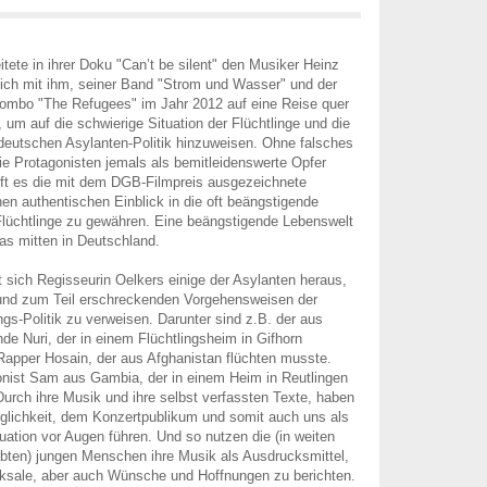
itete in ihrer Doku "Can’t be silent" den Musiker Heinz
ich mit ihm, seiner Band "Strom und Wasser" und der
ombo "The Refugees" im Jahr 2012 auf eine Reise quer
 um auf die schwierige Situation der Flüchtlinge und die
deutschen Asylanten-Politik hinzuweisen. Ohne falsches
e Protagonisten jemals als bemitleidenswerte Opfer
fft es die mit dem DGB-Filmpreis ausgezeichnete
en authentischen Einblick in die oft beängstigende
Flüchtlinge zu gewähren. Eine beängstigende Lebenswelt
das mitten in Deutschland.
t sich Regisseurin Oelkers einige der Asylanten heraus,
 und zum Teil erschreckenden Vorgehensweisen der
ngs-Politik zu verweisen. Darunter sind z.B. der aus
 Nuri, der in einem Flüchtlingsheim in Gifhorn
apper Hosain, der aus Afghanistan flüchten musste.
onist Sam aus Gambia, der in einem Heim in Reutlingen
 Durch ihre Musik und ihre selbst verfassten Texte, haben
glichkeit, dem Konzertpublikum und somit auch uns als
tuation vor Augen führen. Und so nutzen die (in weiten
bten) jungen Menschen ihre Musik als Ausdrucksmittel,
cksale, aber auch Wünsche und Hoffnungen zu berichten.