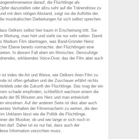
 angenehmerweise darauf, die Flüchtlinge als
Opfer dazustellen oder allzu sehr auf die Tränendrüse zu
nd mit dem nötigen Abstand, zeigt sie die Auftritte der
die musikalischen Darbietungen für sich selbst sprechen.
 dass Oelkers selbst hier kaum in Erscheinung tritt. Sie
her Wertung, man hört und sieht sie nur sehr selten. Damit
das Medium Film übertragen, was Band-Gründer Heinz
cher Ebene bereits vormachte: den Flüchtlingen eine
ieten. In diesem Fall eben ein filmisches. Demzufolge
ordnendes, erklärendes Voice-Over, das der Film aber auch
t indes die Art und Weise, wie Oelkers ihren Film zu
nde ist offen gehalten und der Zuschauer erfährt nichts
Verbleib oder die Zukunft der Flüchtlinge. Das mag der ein
xtrem schade empfinden, schließlich wachsen einem die
aufe der 85 Minuten ans Herz und man entwickelt
en einzelnen. Auf der anderen Seite ist dies aber auch
uentes Verhalten der Filmemacherin zu werten, die den
m Unklaren lässt wie die Politik die Flüchtlinge.
iner der Musiker, ob und wie lange er sich noch in
en darf. Daher ist es nur fair, dass auch der
iese Information verzichten muss.