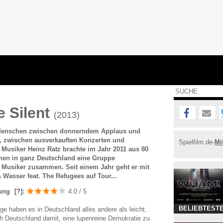
e Silent
(2013)
Menschen zwischen donnerndem Applaus und
, zwischen ausverkauften Konzerten und
Spielfilm.de-
Mi
 Musiker Heinz Ratz brachte im Jahr 2011 aus 80
en in ganz Deutschland eine Gruppe
r Musiker zusammen. Seit einem Jahr geht er mit
 Wasser feat. The Refugees auf Tour...
ung
[?]
:
4.0 / 5
BELIEBTESTE
nge haben es in Deutschland alles andere als leicht.
ch Deutschland damit, eine lupenreine Demokratie zu