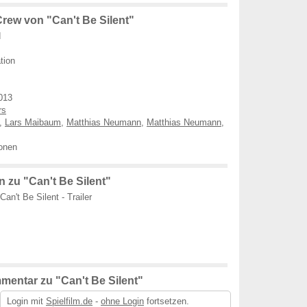
rew von "Can't Be Silent"
d
tion
013
rs
,
Lars Maibaum
,
Matthias Neumann
,
Matthias Neumann
,
onen
 zu "Can't Be Silent"
Can't Be Silent - Trailer
mentar zu "Can't Be Silent"
Login mit
Spielfilm.de
-
ohne Login
fortsetzen.