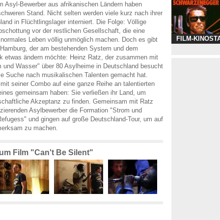
em Asyl-Bewerber aus afrikanischen Ländern haben
schweren Stand. Nicht selten werden viele kurz nach ihrer
and in Flüchtlingslager interniert. Die Folge: Völlige
bschottung vor der restlichen Gesellschaft, die eine
FILM-KINOST
n normales Leben völlig unmöglich machen. Doch es gibt
s Hamburg, der am bestehenden System und dem
tik etwas ändern möchte: Heinz Ratz, der zusammen mit
m und Wasser" über 80 Asylheime in Deutschland besucht
die Suche nach musikalischen Talenten gemacht hat.
 mit seiner Combo auf eine ganze Reihe an talentierten
 eines gemeinsam haben: Sie verließen ihr Land, um
lschaftliche Akzeptanz zu finden. Gemeinsam mit Ratz
izierenden Asylbewerber die Formation "Strom und
Refugess" und gingen auf große Deutschland-Tour, um auf
fmerksam zu machen.
zum Film "Can't Be Silent"