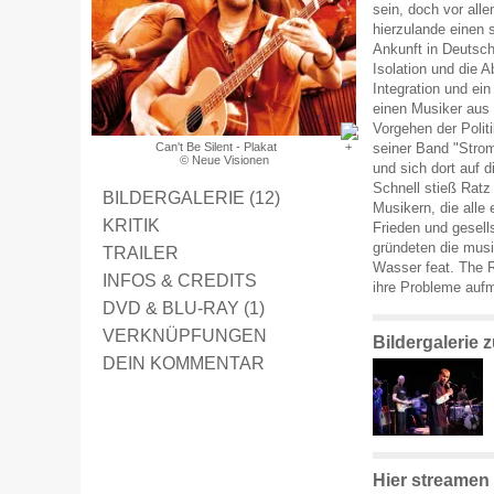
sein, doch vor all
hierzulande einen 
Ankunft in Deutschl
Isolation und die A
Integration und ei
einen Musiker au
Vorgehen der Poli
Can't Be Silent - Plakat
seiner Band "Stro
© Neue Visionen
und sich dort auf 
Schnell stieß Ratz
BILDERGALERIE (12)
Musikern, die alle
KRITIK
Frieden und gesel
gründeten die mus
TRAILER
Wasser feat. The 
INFOS & CREDITS
ihre Probleme au
DVD & BLU-RAY (1)
VERKNÜPFUNGEN
Bildergalerie 
DEIN KOMMENTAR
Hier streamen