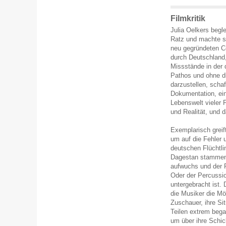
Filmkritik
Julia Oelkers begle
Ratz und machte s
neu gegründeten C
durch Deutschland,
Missstände in der 
Pathos und ohne di
darzustellen, scha
Dokumentation, ein
Lebenswelt vieler 
und Realität, und 
Exemplarisch greif
um auf die Fehler
deutschen Flüchtli
Dagestan stammende
aufwuchs und der R
Oder der Percussi
untergebracht ist.
die Musiker die Mö
Zuschauer, ihre Si
Teilen extrem bega
um über ihre Schi