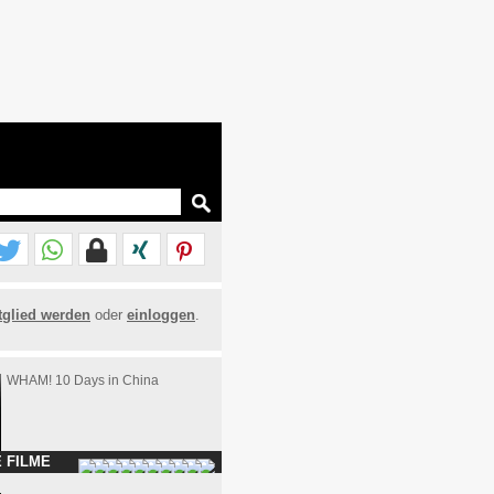
tglied werden
oder
einloggen
.
WHAM! 10 Days in China
 FILME