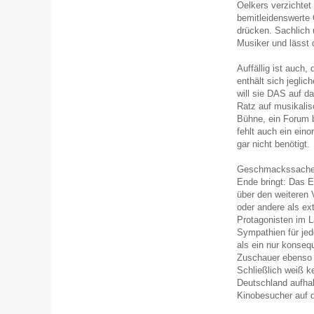
Oelkers verzichtet
bemitleidenswerte 
drücken. Sachlich u
Musiker und lässt 
Auffällig ist auch,
enthält sich jeglic
will sie DAS auf 
Ratz auf musikalis
Bühne, ein Forum b
fehlt auch ein ein
gar nicht benötigt.
Geschmackssache is
Ende bringt: Das E
über den weiteren 
oder andere als e
Protagonisten im L
Sympathien für jed
als ein nur konseq
Zuschauer ebenso i
Schließlich weiß ke
Deutschland aufhalt
Kinobesucher auf d