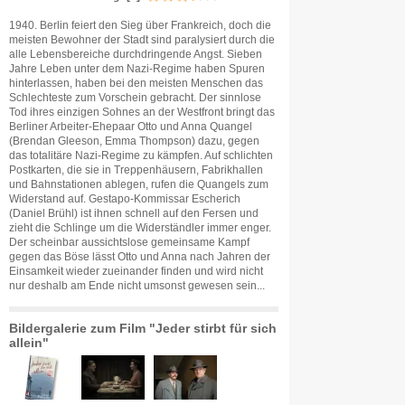
1940. Berlin feiert den Sieg über Frankreich, doch die
meisten Bewohner der Stadt sind paralysiert durch die
alle Lebensbereiche durchdringende Angst. Sieben
Jahre Leben unter dem Nazi-Regime haben Spuren
hinterlassen, haben bei den meisten Menschen das
Schlechteste zum Vorschein gebracht. Der sinnlose
Tod ihres einzigen Sohnes an der Westfront bringt das
Berliner Arbeiter-Ehepaar Otto und Anna Quangel
(Brendan Gleeson, Emma Thompson) dazu, gegen
das totalitäre Nazi-Regime zu kämpfen. Auf schlichten
Postkarten, die sie in Treppenhäusern, Fabrikhallen
und Bahnstationen ablegen, rufen die Quangels zum
Widerstand auf. Gestapo-Kommissar Escherich
(Daniel Brühl) ist ihnen schnell auf den Fersen und
zieht die Schlinge um die Widerständler immer enger.
Der scheinbar aussichtslose gemeinsame Kampf
gegen das Böse lässt Otto und Anna nach Jahren der
Einsamkeit wieder zueinander finden und wird nicht
nur deshalb am Ende nicht umsonst gewesen sein...
Bildergalerie zum Film "Jeder stirbt für sich
allein"