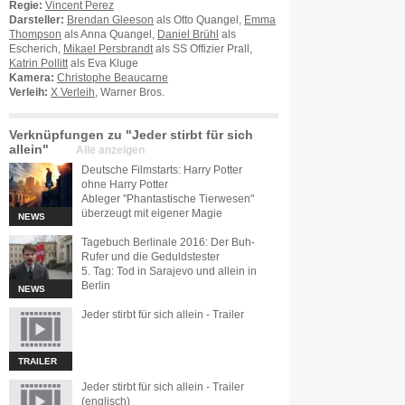
Regie:
Vincent Perez
Darsteller:
Brendan Gleeson
als Otto Quangel,
Emma
Thompson
als Anna Quangel,
Daniel Brühl
als
Escherich,
Mikael Persbrandt
als SS Offizier Prall,
Katrin Pollitt
als Eva Kluge
Kamera:
Christophe Beaucarne
Verleih:
X Verleih
, Warner Bros.
Verknüpfungen zu "Jeder stirbt für sich
allein"
Alle anzeigen
Deutsche Filmstarts: Harry Potter
ohne Harry Potter
Ableger "Phantastische Tierwesen"
überzeugt mit eigener Magie
NEWS
Tagebuch Berlinale 2016: Der Buh-
Rufer und die Geduldstester
5. Tag: Tod in Sarajevo und allein in
Berlin
NEWS
Jeder stirbt für sich allein - Trailer
TRAILER
Jeder stirbt für sich allein - Trailer
(englisch)