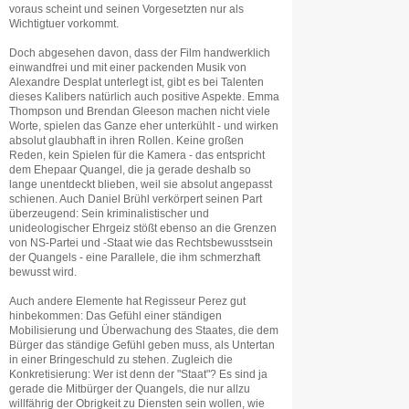
voraus scheint und seinen Vorgesetzten nur als
Wichtigtuer vorkommt.
Doch abgesehen davon, dass der Film handwerklich
einwandfrei und mit einer packenden Musik von
Alexandre Desplat unterlegt ist, gibt es bei Talenten
dieses Kalibers natürlich auch positive Aspekte. Emma
Thompson und Brendan Gleeson machen nicht viele
Worte, spielen das Ganze eher unterkühlt - und wirken
absolut glaubhaft in ihren Rollen. Keine großen
Reden, kein Spielen für die Kamera - das entspricht
dem Ehepaar Quangel, die ja gerade deshalb so
lange unentdeckt blieben, weil sie absolut angepasst
schienen. Auch Daniel Brühl verkörpert seinen Part
überzeugend: Sein kriminalistischer und
unideologischer Ehrgeiz stößt ebenso an die Grenzen
von NS-Partei und -Staat wie das Rechtsbewusstsein
der Quangels - eine Parallele, die ihm schmerzhaft
bewusst wird.
Auch andere Elemente hat Regisseur Perez gut
hinbekommen: Das Gefühl einer ständigen
Mobilisierung und Überwachung des Staates, die dem
Bürger das ständige Gefühl geben muss, als Untertan
in einer Bringeschuld zu stehen. Zugleich die
Konkretisierung: Wer ist denn der "Staat"? Es sind ja
gerade die Mitbürger der Quangels, die nur allzu
willfährig der Obrigkeit zu Diensten sein wollen, wie