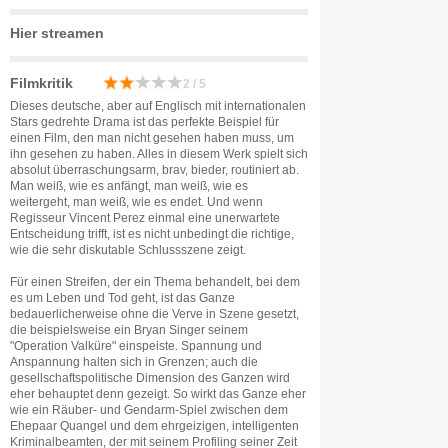
Hier streamen
Filmkritik
2 / 5
Dieses deutsche, aber auf Englisch mit internationalen
Stars gedrehte Drama ist das perfekte Beispiel für
einen Film, den man nicht gesehen haben muss, um
ihn gesehen zu haben. Alles in diesem Werk spielt sich
absolut überraschungsarm, brav, bieder, routiniert ab.
Man weiß, wie es anfängt, man weiß, wie es
weitergeht, man weiß, wie es endet. Und wenn
Regisseur Vincent Perez einmal eine unerwartete
Entscheidung trifft, ist es nicht unbedingt die richtige,
wie die sehr diskutable Schlussszene zeigt.
Für einen Streifen, der ein Thema behandelt, bei dem
es um Leben und Tod geht, ist das Ganze
bedauerlicherweise ohne die Verve in Szene gesetzt,
die beispielsweise ein Bryan Singer seinem
"Operation Valküre" einspeiste. Spannung und
Anspannung halten sich in Grenzen; auch die
gesellschaftspolitische Dimension des Ganzen wird
eher behauptet denn gezeigt. So wirkt das Ganze eher
wie ein Räuber- und Gendarm-Spiel zwischen dem
Ehepaar Quangel und dem ehrgeizigen, intelligenten
Kriminalbeamten, der mit seinem Profiling seiner Zeit