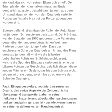
ein Kind, das sich von seinen Eltern Lob erhofft. Den
Triumph, den der Kriminalkommissar am Ende
genüsslich ausspielt, besteht dann ja auch aus dem
Umstand, dass von den von den Quangels verteilten
Postkarten fast alle brav bei der Polizei abgegeben
worden sind.
Ebenso treffend ist es, dass die Rollen der Autoritäten
mit jüngeren Schauspielern besetzt sind. Der NS-Staat
war der Staat der um 1900 geborenen, die Partei eine
gegenüber den anderen bürgerlichen Weimarer
Parteien prononciert junge Partei. Dass der
erschossene Sohn der Quangels am Anfang des Films
genauso jungenhaft wirkt wie die teilweise
bubenhaften Polizisten (Brühl eingeschlossen),
welche die Spur des Ehepaars verfolgen, ist eine der
bitteren Pointen der Geschichte. Letztlich stützen diese
jungen Männer ein System, das bis zum Schluss nicht
zögern wird, sie genauso sinnlos zu opfern wie den
Sohn der Quangels.
Fazit: Ein gut gespieltes, routiniert inszeniertes
Drama, das einige Aspekte der Zeitgeschichte
überzeugend transportiert, aber in seiner
risikolosen Inszenierung absolut überraschungsarm
und zu handzahm geraten ist - gerade, wenn man es
an seiner erzählenswerten Handlung misst.